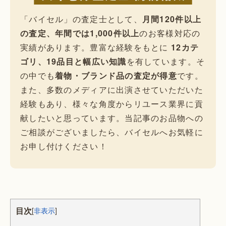
「バイセル」の査定士として、
月間120件以上
の査定、年間では1,000件以上
のお客様対応の
実績があります。豊富な経験をもとに
12カテ
ゴリ、19品目と幅広い知識
を有しています。そ
の中でも
着物・ブランド品の査定が得意
です。
また、多数のメディアに出演させていただいた
経験もあり、様々な角度からリユース業界に貢
献したいと思っています。当記事のお品物への
ご相談がございましたら、バイセルへお気軽に
お申し付けください！
目次
[
非表示
]