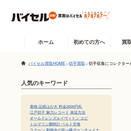
ホーム
初めての方へ
買
バイセル買取HOME
切手買取
切手収集にコレクター
>
>
人気のキーワード
着物 証紙
はがき 料金
2000円札
江戸切子 魅力
レコード 発送方法
オールドレンズ
ルイヴィトン エピ
トルマリン
腕時計 ベルト交換
ラクーン 動物
金の延べ棒
ボーンチャイナ