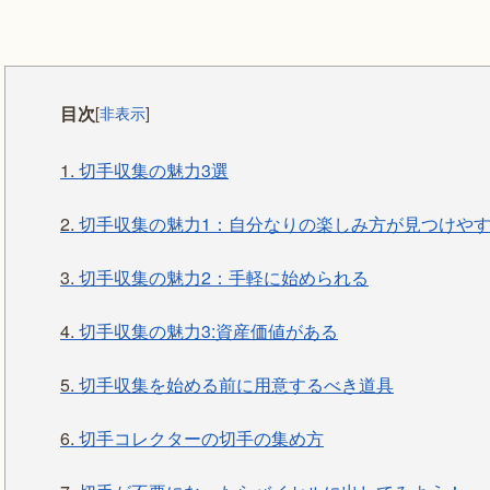
目次
[
非表示
]
1.
切手収集の魅力3選
2.
切手収集の魅力1：自分なりの楽しみ方が見つけや
3.
切手収集の魅力2：手軽に始められる
4.
切手収集の魅力3:資産価値がある
5.
切手収集を始める前に用意するべき道具
6.
切手コレクターの切手の集め方