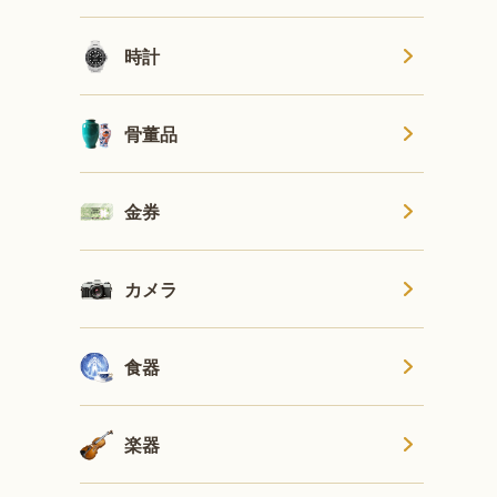
時計
骨董品
金券
カメラ
食器
楽器