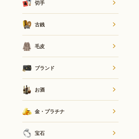
切手
古銭
毛皮
ブランド
お酒
金・プラチナ
宝石