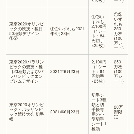
①②
①②い
いず
ずれも
東京2020オリンピ
れも
2,100円
ックの競技・種目
①②いずれも2021
250
（1シー
50種類デザイン
年6月23日
万枚
ト：84
①②
(100
円切手
万シ
×25枚）
ート)
東京2020パラリン
2,100円
250
ピックの競技・種
（1シー
万枚
目23種類およびパ
2021年6月23日
ト：84
(100
ラリンピックエン
円切手
万シ
ブレムデザイン
×25枚）
ート)
切手シ
ート3種
東京2020オリンピ
類と切
20万
ック・パラリンピ
手帳専
2021年6月23日
部限
ック競技大会 切手
用の小
定
帳
型切手
シート1
種類