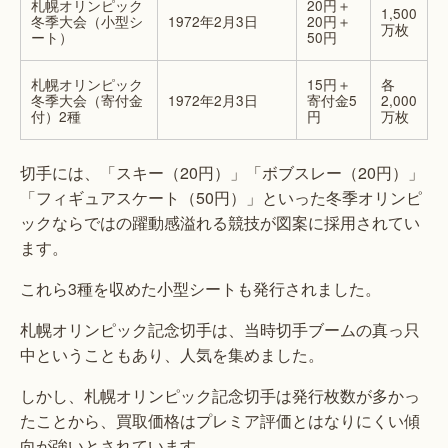
札幌オリンピック
20円＋
1,500
冬季大会（小型シ
1972年2月3日
20円＋
万枚
ート）
50円
札幌オリンピック
15円＋
各
冬季大会（寄付金
1972年2月3日
寄付金5
2,000
付）2種
円
万枚
切手には、「スキー（20円）」「ボブスレー（20円）」
「フィギュアスケート（50円）」といった冬季オリンピ
ックならではの躍動感溢れる競技が図案に採用されてい
ます。
これら3種を収めた小型シートも発行されました。
札幌オリンピック記念切手は、当時切手ブームの真っ只
中ということもあり、人気を集めました。
しかし、札幌オリンピック記念切手は発行枚数が多かっ
たことから、買取価格はプレミア評価とはなりにくい傾
向が強いとされています。