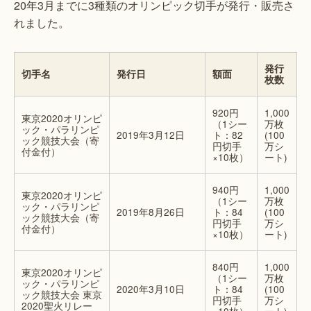
20年3月までに3種類のオリンピック切手が発行・販売さ
れました。
発行
切手名
発行日
額面
枚数
920円
1,000
東京2020オリンピ
（1シー
万枚
ック・パラリンピ
2019年3月12日
ト：82
(100
ック競技大会（寄
円切手
万シ
付金付）
×10枚）
ート)
940円
1,000
東京2020オリンピ
（1シー
万枚
ック・パラリンピ
2019年8月26日
ト：84
(100
ック競技大会（寄
円切手
万シ
付金付）
×10枚）
ート)
840円
1,000
東京2020オリンピ
（1シー
万枚
ック・パラリンピ
2020年3月10日
ト：84
(100
ック競技大会 東京
円切手
万シ
2020聖火リレー
×10枚）
ート)