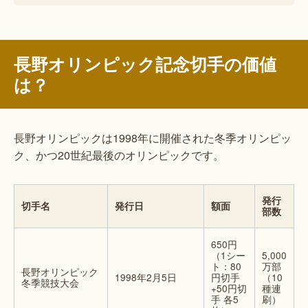
長野オリンピック記念切手の価値
は？
長野オリンピックは1998年に開催された冬季オリンピッ
ク、かつ20世紀最後のオリンピックです。
発行
切手名
発行日
額面
部数
650円
（1シー
5,000
ト：80
万部
長野オリンピック
1998年2月5日
円切手
（10
冬季競技大会
+50円切
種連
手 各5
刷）