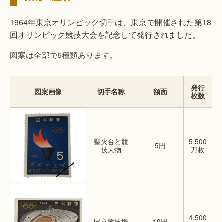
1964年東京オリンピック切手は、東京で開催された第18
回オリンピック競技大会を記念して発行されました。
図案は全部で5種類あります。
発行
図案画像
切手名称
額面
枚数
聖火台と競
5,500
5円
技人物
万枚
4,500
国立競技場
10円