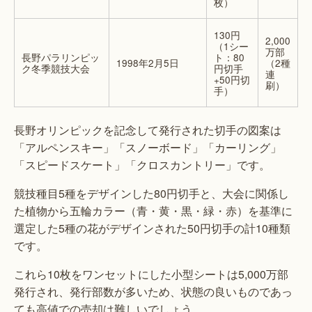
枚）
130円
2,000
（1シー
万部
長野パラリンピッ
ト：80
1998年2月5日
（2種
ク冬季競技大会
円切手
連
+50円切
刷）
手）
長野オリンピックを記念して発行された切手の図案は
「アルペンスキー」「スノーボード」「カーリング」
「スピードスケート」「クロスカントリー」です。
競技種目5種をデザインした80円切手と、大会に関係し
た植物から五輪カラー（青・黄・黒・緑・赤）を基準に
選定した5種の花がデザインされた50円切手の計10種類
です。
これら10枚をワンセットにした小型シートは5,000万部
発行され、発行部数が多いため、状態の良いものであっ
ても高値での売却は難しいでしょう。