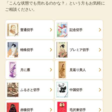
「こんな状態でも売れるのかな？」という方もお気軽に
ご相談ください。
普通切手
記念切手
特殊切手
プレミア切手
月に雁
見返り美人
ふるさと切手
中国切手
赤猿切手
毛沢東切手