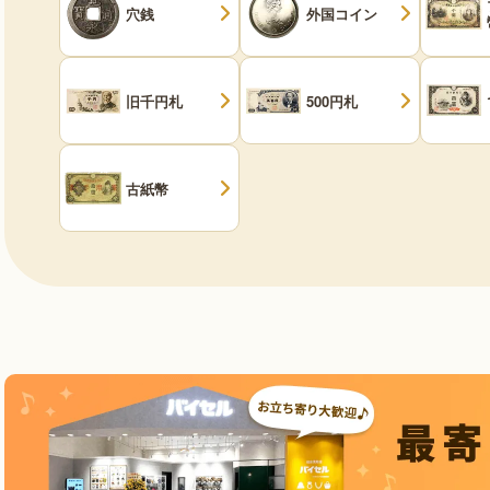
穴銭
外国コイン
旧千円札
500円札
古紙幣