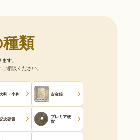
の種類
ります。
にご相談ください。
大判・小判
古金銀
プレミア硬
記念硬貨
貨