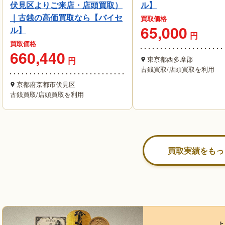
伏見区よりご来店・店頭買取）
ル】
｜古銭の高価買取なら【バイセ
買取価格
65,000
ル】
円
買取価格
660,440
東京都西多摩郡
円
古銭買取
/
店頭買取を利用
京都府京都市伏見区
古銭買取
/
店頭買取を利用
買取実績をもっ
よ