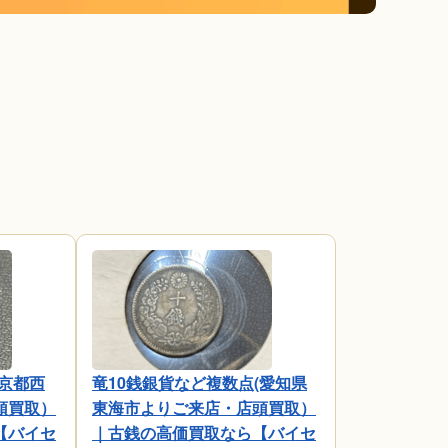
京都西
竜10銭銀貨など複数点(愛知県
頭買取）
東海市よりご来店・店頭買取）
【バイセ
｜古銭の高価買取なら【バイセ