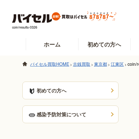
coin/results-0326
ホーム
初めての方へ
バイセル買取HOME
古銭買取
東京都
江東区
coin/
>
>
>
>
初めての方へ
感染予防対策について