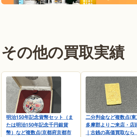
その他の買取実績
明治150年記念貨幣セット（ま
二分判金など複数点(東
たは明治150年記念千円銀貨
多摩郡よりご来店・店
幣）など複数点(京都府京都市
｜古銭の高価買取なら