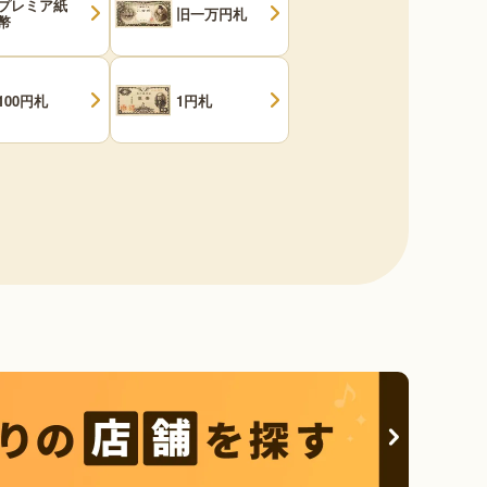
プレミア紙
旧一万円札
幣
100円札
1円札