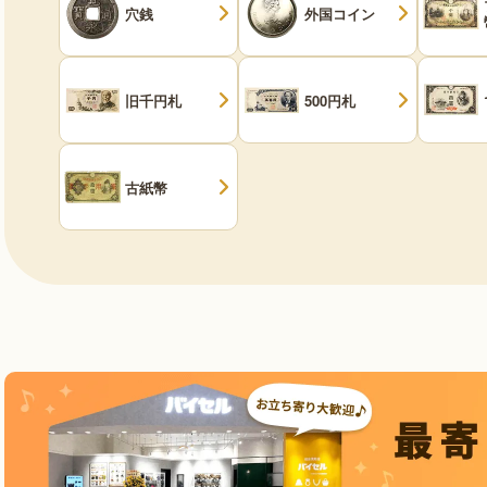
穴銭
外国コイン
旧千円札
500円札
古紙幣