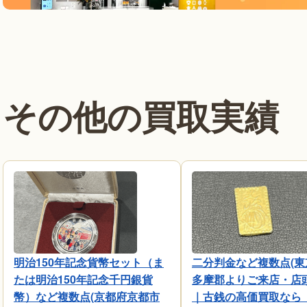
その他の買取実績
明治150年記念貨幣セット（ま
二分判金など複数点(東
たは明治150年記念千円銀貨
多摩郡よりご来店・店
幣）など複数点(京都府京都市
｜古銭の高価買取なら