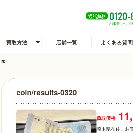
0120-
通話
無料
24時間いつで
買取方法
店舗一覧
よくある質問
320
coin/results-0320
11
買取価格
埼玉県在住、お