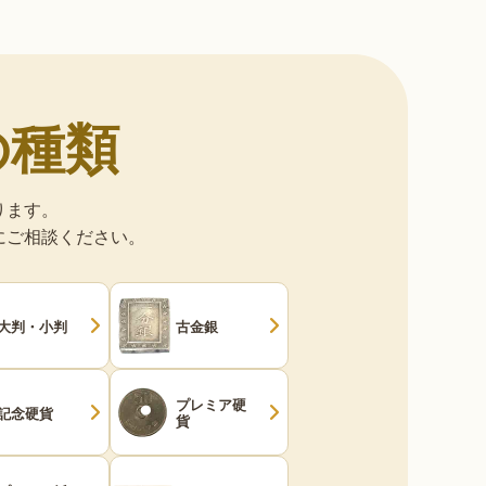
の種類
ります。
にご相談ください。
大判・小判
古金銀
プレミア硬
記念硬貨
貨