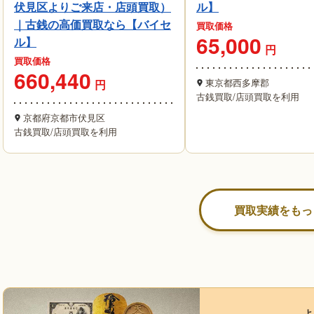
伏見区よりご来店・店頭買取）
ル】
｜古銭の高価買取なら【バイセ
買取価格
65,000
ル】
円
買取価格
660,440
東京都西多摩郡
円
古銭買取
/
店頭買取を利用
京都府京都市伏見区
古銭買取
/
店頭買取を利用
買取実績をもっ
よ