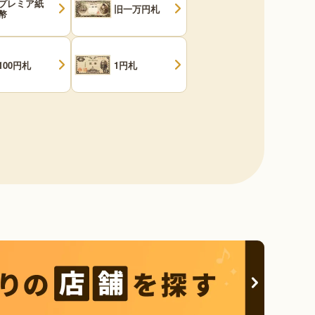
プレミア紙
旧一万円札
幣
100円札
1円札