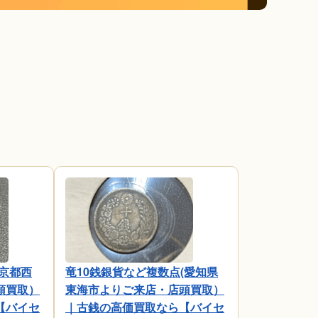
京都西
竜10銭銀貨など複数点(愛知県
頭買取）
東海市よりご来店・店頭買取）
【バイセ
｜古銭の高価買取なら【バイセ