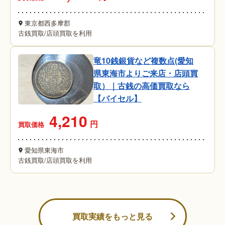
東京都西多摩郡
古銭買取
/
店頭買取を利用
竜10銭銀貨など複数点(愛知
県東海市よりご来店・店頭買
取）｜古銭の高価買取なら
【バイセル】
4,210
円
買取価格
愛知県東海市
古銭買取
/
店頭買取を利用
買取実績をもっと見る