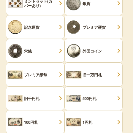
ミントセット(カ
銀貨
バーあり)
記念硬貨
プレミア硬貨
穴銭
外国コイン
プレミア紙幣
旧一万円札
旧千円札
500円札
100円札
1円札