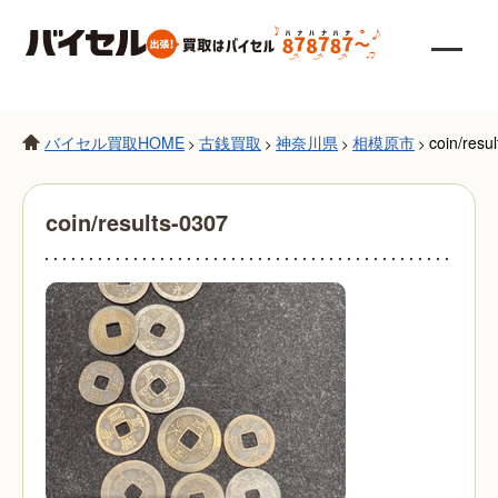
バイセル買取HOME
古銭買取
神奈川県
相模原市
coin/resu
>
>
>
>
coin/results-0307