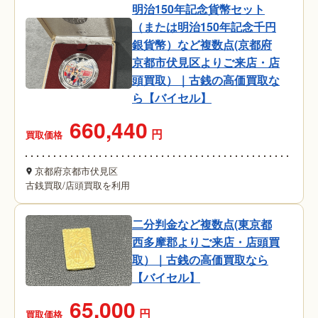
明治150年記念貨幣セット
（または明治150年記念千円
銀貨幣）など複数点(京都府
京都市伏見区よりご来店・店
頭買取）｜古銭の高価買取な
ら【バイセル】
660,440
円
買取価格
京都府京都市伏見区
古銭買取
/
店頭買取を利用
二分判金など複数点(東京都
西多摩郡よりご来店・店頭買
取）｜古銭の高価買取なら
【バイセル】
65,000
円
買取価格