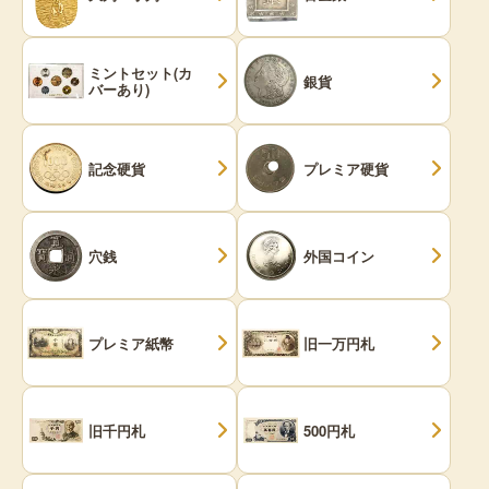
ミントセット(カ
銀貨
バーあり)
記念硬貨
プレミア硬貨
穴銭
外国コイン
プレミア紙幣
旧一万円札
旧千円札
500円札