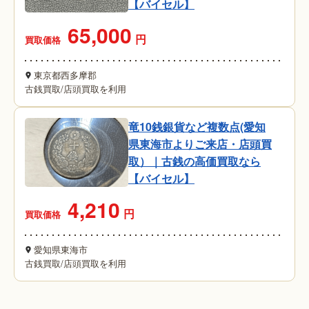
【バイセル】
65,000
円
買取価格
東京都西多摩郡
古銭買取
/
店頭買取を利用
竜10銭銀貨など複数点(愛知
県東海市よりご来店・店頭買
取）｜古銭の高価買取なら
【バイセル】
4,210
円
買取価格
愛知県東海市
古銭買取
/
店頭買取を利用