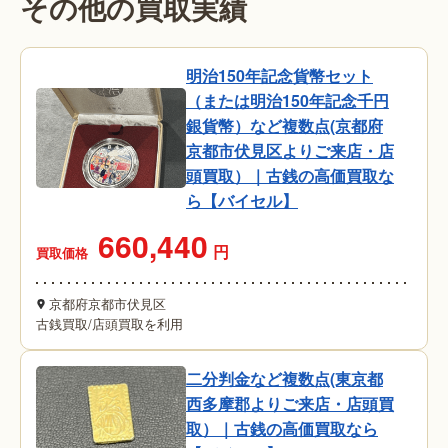
その他の買取実績
明治150年記念貨幣セット
（または明治150年記念千円
銀貨幣）など複数点(京都府
京都市伏見区よりご来店・店
頭買取）｜古銭の高価買取な
ら【バイセル】
660,440
円
買取価格
京都府京都市伏見区
古銭買取
/
店頭買取を利用
二分判金など複数点(東京都
西多摩郡よりご来店・店頭買
取）｜古銭の高価買取なら