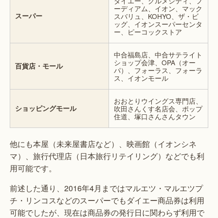
ダイエー、グルメシティ、フ
ーディアム、イオン、マック
スーパー
スバリュ、KOHYO、ザ・ビ
ッグ、イオンスーパーセンタ
ー、ピーコックストア
中合福島店、中合サテライト
ショップ会津、OPA（オー
百貨店・モール
パ）、フォーラス、フォーラ
ス、イオンモール
おおとりウイングス専門店、
ショッピングモール
吹田さんくす名店会、ポップ
住道、塚口さんさんタウン
他にも本屋（未来屋書店など）、映画館（イオンシネ
マ）、旅行代理店（日本旅行リテイリング）などでも利
用可能です。
前述した通り、2016年4月まではマルエツ・マルエツプ
チ・リンコスなどのスーパーでもダイエー商品券は利用
可能でしたが、現在は商品券の発行日に関わらず利用で