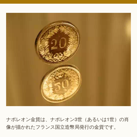
ナポレオン金貨は、ナポレオン3世（あるいは1世）の肖
像が描かれたフランス国立造幣局発行の金貨です。