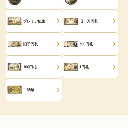
プレミア紙幣
旧一万円札
旧千円札
500円札
100円札
1円札
古紙幣