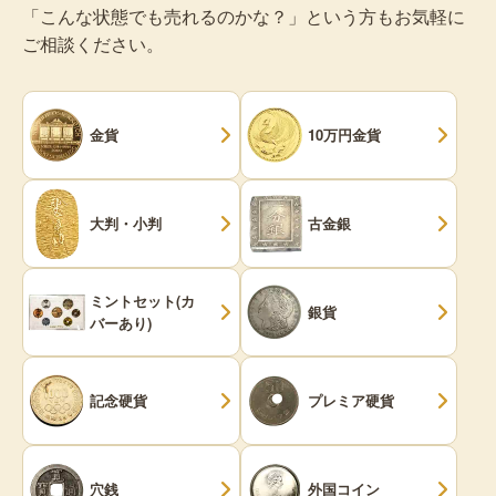
「こんな状態でも売れるのかな？」という方もお気軽に
ご相談ください。
金貨
10万円金貨
大判・小判
古金銀
ミントセット(カ
銀貨
バーあり)
記念硬貨
プレミア硬貨
穴銭
外国コイン