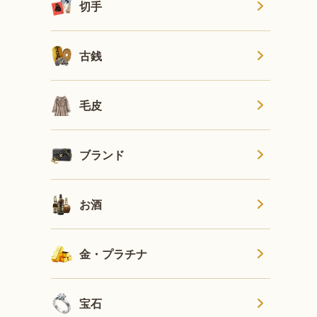
切手
古銭
毛皮
ブランド
お酒
金・プラチナ
宝石