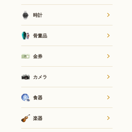
時計
骨董品
金券
カメラ
食器
楽器