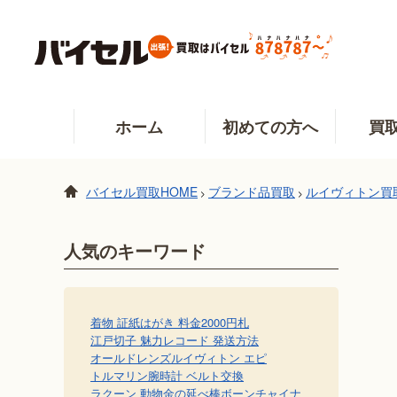
ホーム
初めての方へ
買
バイセル買取HOME
ブランド品買取
ルイヴィトン買
>
>
人気のキーワード
着物 証紙
はがき 料金
2000円札
江戸切子 魅力
レコード 発送方法
オールドレンズ
ルイヴィトン エピ
トルマリン
腕時計 ベルト交換
ラクーン 動物
金の延べ棒
ボーンチャイナ