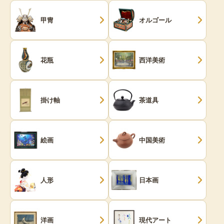
甲冑
オルゴール
花瓶
西洋美術
掛け軸
茶道具
絵画
中国美術
人形
日本画
洋画
現代アート