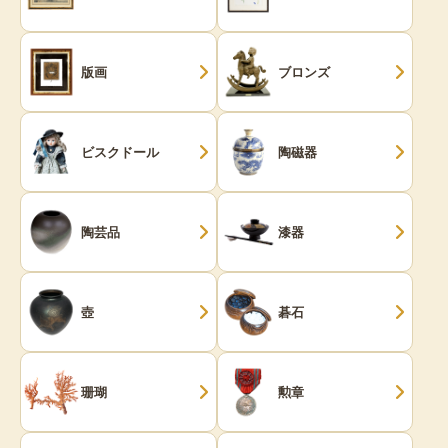
版画
ブロンズ
ビスクドール
陶磁器
陶芸品
漆器
壺
碁石
珊瑚
勲章