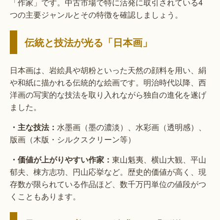
「作家」です。中古市場で特に活発に取引されている4
つの主要ジャンルとその特徴を確認しましょう。
伝統と技法が光る「日本画」
日本画は、岩絵具や胡粉といった天然の顔料を用い、絹
や和紙に描かれる伝統的な絵画です。明治時代以降、西
洋画の写実的な技法を取り入れながら独自の進化を遂げ
ました。
・主な技法：
水墨画（墨の濃淡）、水彩画（透明感）、
版画（木版・シルクスクリーン等）
・価値が上がりやすい作家：
東山魁夷、横山大観、平山
郁夫、棟方志功、円山応挙など。歴史的価値が高く、現
存数が限られている作品ほど、数千万円単位の値段がつ
くこともあります。