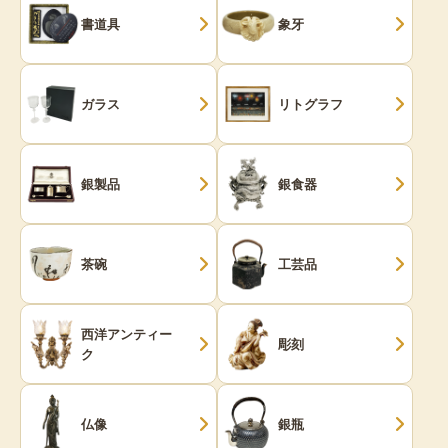
書道具
象牙
ガラス
リトグラフ
銀製品
銀食器
茶碗
工芸品
西洋アンティー
彫刻
ク
仏像
銀瓶