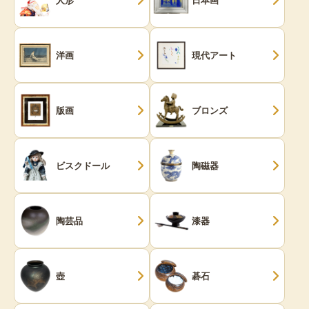
洋画
現代アート
版画
ブロンズ
ビスクドール
陶磁器
陶芸品
漆器
壺
碁石