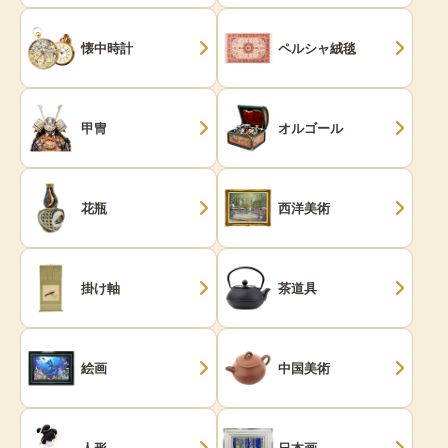
懐中時計
ペルシャ絨毯
甲冑
オルゴール
花瓶
西洋美術
掛け軸
茶道具
絵画
中国美術
人形
日本画