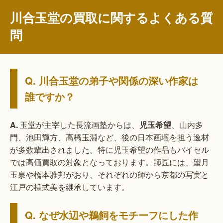
川合玉堂の買取に関するよくある質
問
Q. 川合玉堂の弟子や関係の深い作家は
誰ですか？
A.
玉堂が主宰した長流画塾からは、
児玉希望
、山内多
門、池田輝方、高橋玉淵など、後の日本画壇を担う逸材
が多数輩出されました。特に児玉希望の作品もバイセル
では高価買取の対象となっております。師匠には、望月
玉泉や橋本雅邦がおり、それぞれの師から京都の写実と
江戸の様式美を継承しています。
Q. なぜ水辺や鵜飼をモチーフにした作