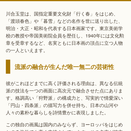
川合玉堂は、国指定重要文化財「行く春」をはじめ、
「渡頭春色」や「暮雪」などの名作を世に送り出した、
明治・大正・昭和を代表する日本画家です。東京美術学
校の教授や帝国美術院会員を歴任し、1940年には文化勲
章を受章するなど、名実ともに日本画の頂点に立つ人物
の一人といえます。
流派の融合が生んだ唯一無二の芸術性
彼がこれほどまでに高く評価される理由は、異なる伝統
派の技法を一つの画面に高次元で融合させた点にありま
す。格調高い「狩野派」の構成力と、写実的で情愛深い
「円山・四条派」の描写力を併せ持ち、日本の山河や
人々の素朴な暮らしを詩情豊かに表現しました。
この独自の画風は国内のみならず、ヨーロッパをはじめ