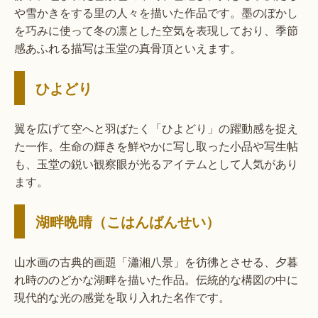
や雪かきをする里の人々を描いた作品です。墨のぼかし
を巧みに使って冬の凛とした空気を表現しており、季節
感あふれる描写は玉堂の真骨頂といえます。
ひよどり
翼を広げて空へと羽ばたく「ひよどり」の躍動感を捉え
た一作。生命の輝きを鮮やかに写し取った小品や写生帖
も、玉堂の鋭い観察眼が光るアイテムとして人気があり
ます。
湖畔晩晴（こはんばんせい）
山水画の古典的画題「瀟湘八景」を彷彿とさせる、夕暮
れ時ののどかな湖畔を描いた作品。伝統的な構図の中に
現代的な光の感覚を取り入れた名作です。