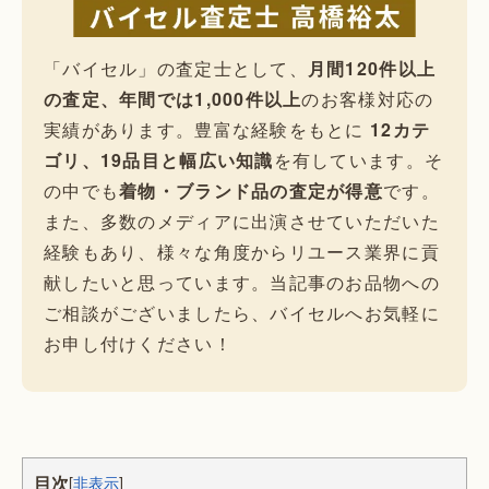
「バイセル」の査定士として、
月間120件以上
の査定、年間では1,000件以上
のお客様対応の
実績があります。豊富な経験をもとに
12カテ
ゴリ、19品目と幅広い知識
を有しています。そ
の中でも
着物・ブランド品の査定が得意
です。
また、多数のメディアに出演させていただいた
経験もあり、様々な角度からリユース業界に貢
献したいと思っています。当記事のお品物への
ご相談がございましたら、バイセルへお気軽に
お申し付けください！
目次
[
非表示
]