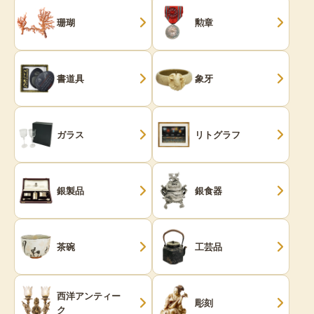
珊瑚
勲章
書道具
象牙
ガラス
リトグラフ
銀製品
銀食器
茶碗
工芸品
西洋アンティー
彫刻
ク