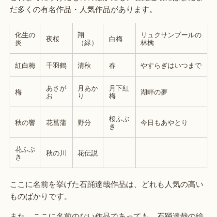
だ多くの有名作品・人気作品があります。
化生の
翔
リュクサンブールの
夜桜
白梅
炎
（緑）
林檎
紅白梅
千羽鶴
清秋
春
やすらぎはいつまで
あさが
月あか
月下紅
梅
湖畔の夢
お
り
梅
桜ふぶ
秋の響
花菖蒲
野分
今日もあやとり
き
花ふぶ
秋の川
花伝説
き
ここに名前を挙げた石踊達哉作品は、どれも人気の高い
ものばかりです。
また、ここに名前のない作品であっても、石踊達哉の絵