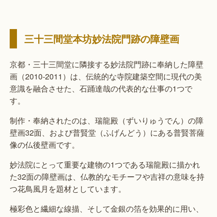
三十三間堂本坊妙法院門跡の障壁画
京都・三十三間堂に隣接する妙法院門跡に奉納した障壁
画（2010-2011）は、伝統的な寺院建築空間に現代の美
意識を融合させた、石踊達哉の代表的な仕事の1つで
す。
制作・奉納されたのは、瑞龍殿（ずいりゅうでん）の障
壁画32面、および普賢堂（ふげんどう）にある普賢菩薩
像の仏後壁画です。
妙法院にとって重要な建物の1つである瑞龍殿に描かれ
た32面の障壁画は、仏教的なモチーフや吉祥の意味を持
つ花鳥風月を題材としています。
極彩色と繊細な線描、そして金銀の箔を効果的に用い、