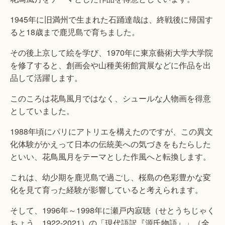
1945年に旧満州で生まれた石踊達哉は、終戦後に帰国す
ると18歳まで鹿児島で育ちました。
その後上京して絵を学び、1970年に東京藝術大学大学院
を修了すると、創画会や山種美術館賞展などに作品を出
品して活躍します。
このころは花鳥風月ではなく、シュールな人物画を得意
としていました。
1988年頃にパリにアトリエを構えたのですが、この異文
化体験がかえって日本の伝統美への気づきをもたらした
といい、花鳥風月をテーマとした作風へと転換します。
これは、幼少期を鹿児島で過ごし、桜島の色彩豊かな変
化を見て育った経験が影響していると考えられます。
そして、1996年～1998年に瀬戸内寂聴（せとうちじゃく
ちょう 1922-2021）の「現代語訳『源氏物語』」（全