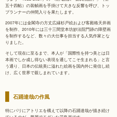
五十四帖）の装幀画を手掛けて大きな反響を呼び、トッ
プランナーの仲間入りを果たします。
2007年には金閣寺の方丈広縁杉戸絵および客殿格天井画
を制作、2010年には三十三間堂本坊妙法院門跡の障壁画
を制作するなど、数々の大仕事を担当する人気作家とな
りました。
そして現在に至るまで、本人が「国際性を持つ美とは日
本画でしか成し得ない表現を通してこそ生まれる」と言
う通り、日本の伝統美に溢れた絵画を国内外に発信し続
け、広く世界で親しまれています。
石踊達哉の作風
特にパリにアトリエを構えて以降の石踊達哉が描き続け
ているのが、華麗でモダンな花鳥画です。