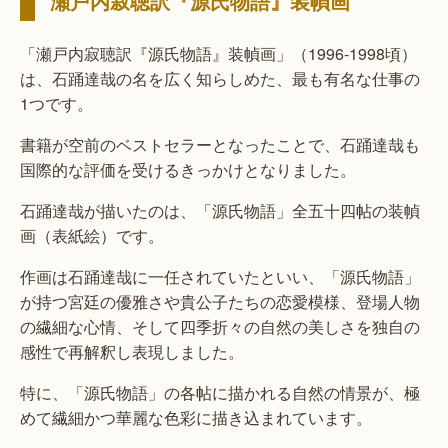
瀬戸内寂聴訳『源氏物語』装幀画
「瀬戸内寂聴訳『源氏物語』装幀画」（1996-1998頃）
は、石踊達哉の名を広く知らしめた、最も有名な仕事の
1つです。
書籍が空前のベストセラーとなったことで、石踊達哉も
国際的な評価を受けるきっかけとなりました。
石踊達哉が描いたのは、「源氏物語」全五十四帖の装幀
画（表紙絵）です。
作画は石踊達哉に一任されていたといい、「源氏物語」
が持つ宮廷の優雅さや貴公子たちの恋愛模様、登場人物
の繊細な心情、そして四季折々の自然の美しさを独自の
感性で再解釈し表現しました。
特に、「源氏物語」の各帖に描かれる自然の情景が、極
めて繊細かつ華麗な色彩に描き込まれています。