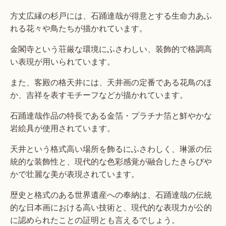
方丈広縁の杉戸には、石踊達哉が得意とする生命力あふ
れる花々や鳥たちが描かれています。
金閣寺という荘厳な環境にふさわしい、装飾的で格調高
い表現が用いられています。
また、客殿の格天井には、天井画の定番である花鳥のほ
か、吉祥を表すモチーフなどが描かれています。
石踊達哉作品の特長である金箔・プラチナ箔と鮮やかな
岩絵具が使用されています。
天井という格式高い場所を飾るにふさわしく、琳派の伝
統的な装飾性と、現代的な色彩感覚が融合したきらびや
かで壮麗な美が表現されています。
歴史と格式のある世界遺産への奉納は、石踊達哉の伝統
的な日本画における高い技術と、現代的な表現力が公的
に認められたことの証明とも言えるでしょう。