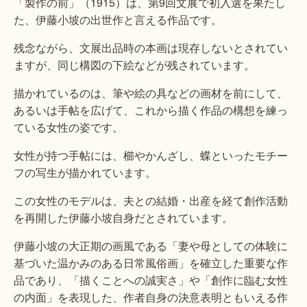
「製作の前」（1915）は、第9回文展で初入選を果たし
た、伊藤小坡の出世作と言える作品です。
残念ながら、文展出品時の本画は現存しないとされてい
ますが、同じ構図の下絵などが残されています。
描かれているのは、筆や絵の具などの画材を前にして、
あるいは手帖を広げて、これから描く作品の構想を練っ
ている女性の姿です。
女性が持つ手帖には、櫛やかんざし、蝶といったモチー
フの写生が描かれています。
この女性のモデルは、夫との結婚・出産を経て創作活動
を再開した伊藤小坡自身だとされています。
伊藤小坡の大正期の画風である「妻や母としての体験に
基づいた温かみのある日常風俗画」を確立した重要な作
品であり、「描くことへの誠実さ」や「創作に臨む女性
の内面」を表現した、作者自身の決意表明ともいえる作