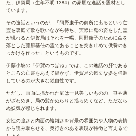
た、伊賀局（生年不明-1384）の豪胆な逸話を題材とし
ています。
その逸話というのが、「阿野廉子の御所に出るという亡
霊を裏庭で歌を歌いながら待ち、実際に鬼の姿をした霊
が現れると伊賀局はそれを一喝、阿野廉子のために命を
落とした藤原基任の霊であることを突き止めて供養のき
っかけを作った」というものです。
伊藤小坡の「伊賀のつぼね」では、この逸話の肝である
ところの亡霊をあえて描かず、伊賀局の気丈な姿を強調
しているのが大きな独自性です。
ただし、画面に描かれた庭は一見美しいものの、笹や薄
がざわめき、局の髪がぬらりと揺らめくなど、ただなら
ぬ妖気が感じられます。
女性の強さと内面の複雑さを背景の雰囲気や人物の表情
から読み取らせる、奥行きのある表現が特徴と言えるで
しょう。