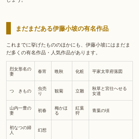
まだまだある伊藤小坡の有名作品
これまでに挙げたもののほかにも、伊藤小坡にはまだま
だ多くの有名作品・人気作品があります。
烈女形名の
春宵
晩秋
化粧
平家太宰府落図
妻
虫売
秋草と宮仕へせる
つゞきもの
観菊
立雛
り
女達
山内一豊の
梅かほ
紅葉
初春
青葉の頃
妻
る
狩
初なつの婦
幻想
人