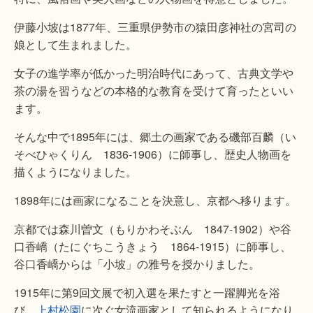
伊藤小坡は1877年、三重県伊勢市の猿田彦神社の宮司の
娘として生まれました。
女子の進学率が低かった明治時代にあって、古典文学や
茶の湯を習うなどの本格的な教育を受けて育ったといい
ます。
そんな中で1895年には、郷土の画家である磯部百麟（い
そべひゃくりん 1836-1906）に師事し、歴史人物画を
描くようになりました。
1898年には画家になることを決意し、京都へ移ります。
京都では森川曽文（もりかわそぶん 1847-1902）や谷
口香嶠（たにぐちこうきょう 1864-1915）に師事し、
谷口香嶠からは「小坡」の雅号を授かりました。
1915年に第9回文展で初入選を果たすと一躍脚光を浴
び、
上村松園
に次ぐ女流画家として知られるようになり