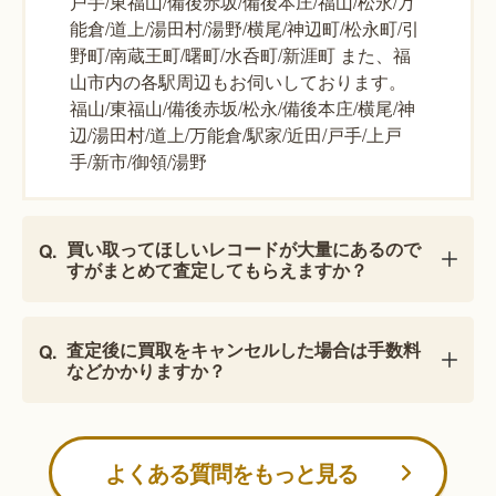
戸手/東福山/備後赤坂/備後本庄/福山/松永/万
能倉/道上/湯田村/湯野/横尾/神辺町/松永町/引
野町/南蔵王町/曙町/水呑町/新涯町 また、福
山市内の各駅周辺もお伺いしております。
福山/東福山/備後赤坂/松永/備後本庄/横尾/神
辺/湯田村/道上/万能倉/駅家/近田/戸手/上戸
手/新市/御領/湯野
買い取ってほしいレコードが大量にあるので
すがまとめて査定してもらえますか？
査定後に買取をキャンセルした場合は手数料
などかかりますか？
よくある質問をもっと見る