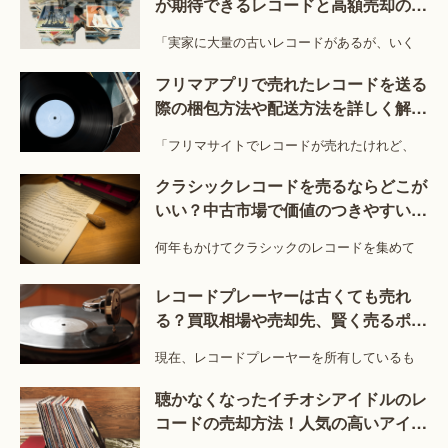
が期待できるレコードと高額売却のコ
ツを解説
「実家に大量の古いレコードがあるが、いく
フリマアプリで売れたレコードを送る
際の梱包方法や配送方法を詳しく解
説！
「フリマサイトでレコードが売れたけれど、
クラシックレコードを売るならどこが
いい？中古市場で価値のつきやすい特
徴とは？
何年もかけてクラシックのレコードを集めて
レコードプレーヤーは古くても売れ
る？買取相場や売却先、賢く売るポイ
ントを紹介！
現在、レコードプレーヤーを所有しているも
聴かなくなったイチオシアイドルのレ
コードの売却方法！人気の高いアイド
ルのレコードは？