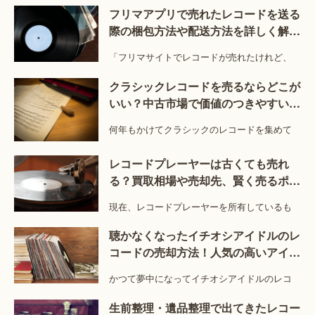
フリマアプリで売れたレコードを送る
際の梱包方法や配送方法を詳しく解
説！
「フリマサイトでレコードが売れたけれど、
クラシックレコードを売るならどこが
いい？中古市場で価値のつきやすい特
徴とは？
何年もかけてクラシックのレコードを集めて
レコードプレーヤーは古くても売れ
る？買取相場や売却先、賢く売るポイ
ントを紹介！
現在、レコードプレーヤーを所有しているも
聴かなくなったイチオシアイドルのレ
コードの売却方法！人気の高いアイド
ルのレコードは？
かつて夢中になってイチオシアイドルのレコ
生前整理・遺品整理で出てきたレコー