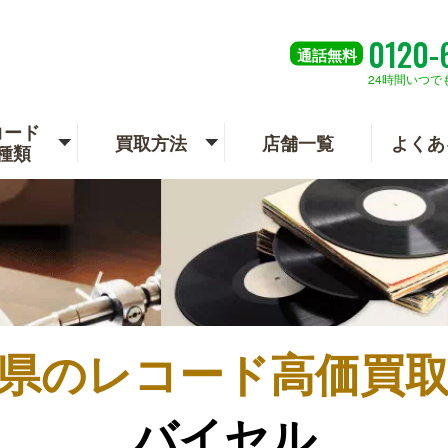
0120-
通話
無料
24時間いつで
コード
買取方法
店舗一覧
よくあ
種類
県の
レコード高価買
バイセル