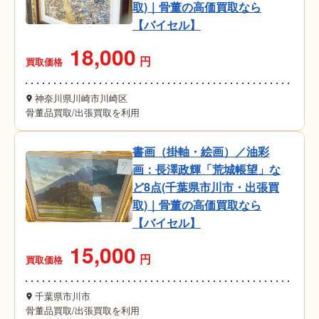
取)｜骨董の高価買取なら
【バイセル】
18,000
円
買取価格
神奈川県川崎市川崎区
骨董品買取
/
出張買取を利用
書画（掛軸・絵画）／油彩
画：長澤政輝「荒城帳望」な
ど8点(千葉県市川市・出張買
取)｜骨董の高価買取なら
【バイセル】
15,000
円
買取価格
千葉県市川市
骨董品買取
/
出張買取を利用