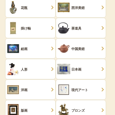
花瓶
西洋美術
掛け軸
茶道具
絵画
中国美術
人形
日本画
洋画
現代アート
版画
ブロンズ