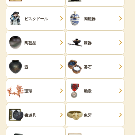
ビスクドール
陶磁器
陶芸品
漆器
壺
碁石
珊瑚
勲章
書道具
象牙