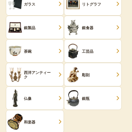
ガラス
リトグラフ
銀製品
銀食器
茶碗
工芸品
西洋アンティー
彫刻
ク
仏像
銀瓶
和楽器