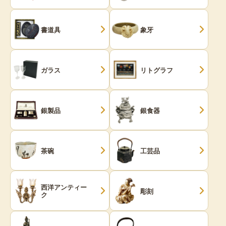
書道具
象牙
ガラス
リトグラフ
銀製品
銀食器
茶碗
工芸品
西洋アンティー
彫刻
ク