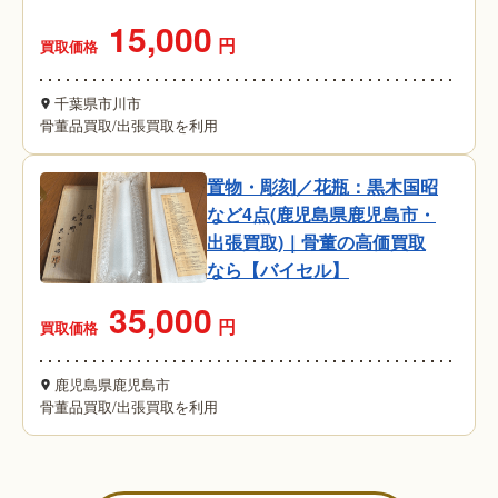
15,000
円
買取価格
千葉県市川市
骨董品買取
/
出張買取を利用
置物・彫刻／花瓶：黒木国昭
など4点(鹿児島県鹿児島市・
出張買取)｜骨董の高価買取
なら【バイセル】
35,000
円
買取価格
鹿児島県鹿児島市
骨董品買取
/
出張買取を利用