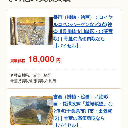
書画（掛軸・絵画）：ロイヤ
ルコペンハーゲンなど3点(神
奈川県川崎市川崎区・出張買
取)｜骨董の高価買取なら
【バイセル】
18,000
円
買取価格
神奈川県川崎市川崎区
骨董品買取
/
出張買取を利用
書画（掛軸・絵画）／油彩
画：長澤政輝「荒城帳望」な
ど8点(千葉県市川市・出張買
取)｜骨董の高価買取なら
【バイセル】