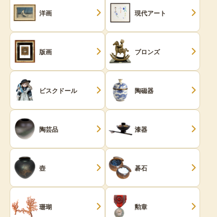
洋画
現代アート
版画
ブロンズ
ビスクドール
陶磁器
陶芸品
漆器
壺
碁石
珊瑚
勲章