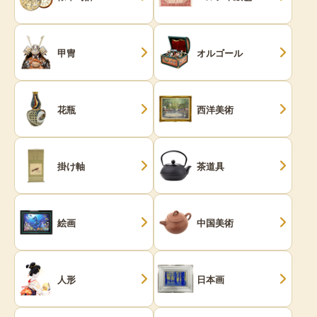
甲冑
オルゴール
花瓶
西洋美術
掛け軸
茶道具
絵画
中国美術
人形
日本画