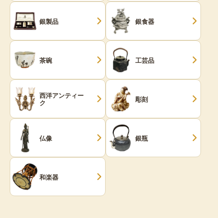
銀製品
銀食器
茶碗
工芸品
西洋アンティー
彫刻
ク
仏像
銀瓶
和楽器