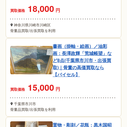
18,000
円
買取価格
神奈川県川崎市川崎区
骨董品買取
/
出張買取を利用
書画（掛軸・絵画）／油彩
画：長澤政輝「荒城帳望」な
ど8点(千葉県市川市・出張買
取)｜骨董の高価買取なら
【バイセル】
15,000
円
買取価格
千葉県市川市
骨董品買取
/
出張買取を利用
置物・彫刻／花瓶：黒木国昭