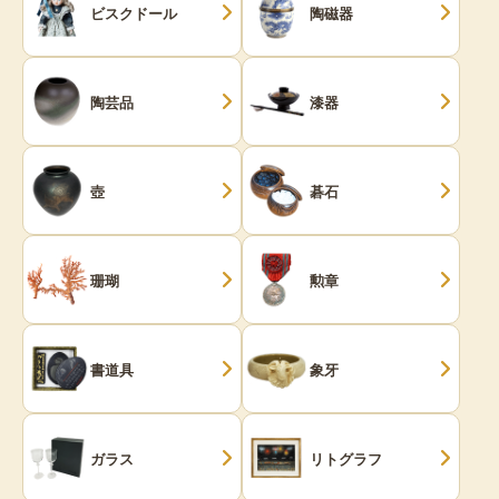
ビスクドール
陶磁器
陶芸品
漆器
壺
碁石
珊瑚
勲章
書道具
象牙
ガラス
リトグラフ