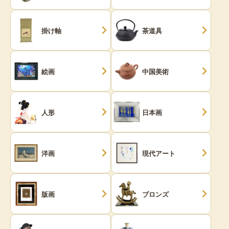
掛け軸
茶道具
絵画
中国美術
人形
日本画
洋画
現代アート
版画
ブロンズ