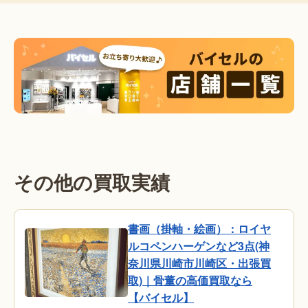
その他の買取実績
書画（掛軸・絵画）：ロイヤ
ルコペンハーゲンなど3点(神
奈川県川崎市川崎区・出張買
取)｜骨董の高価買取なら
【バイセル】