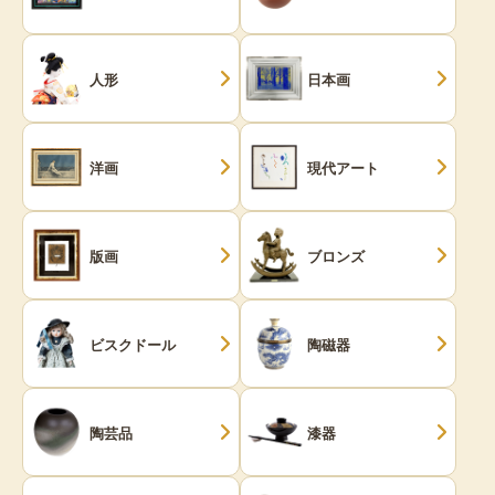
人形
日本画
洋画
現代アート
版画
ブロンズ
ビスクドール
陶磁器
陶芸品
漆器