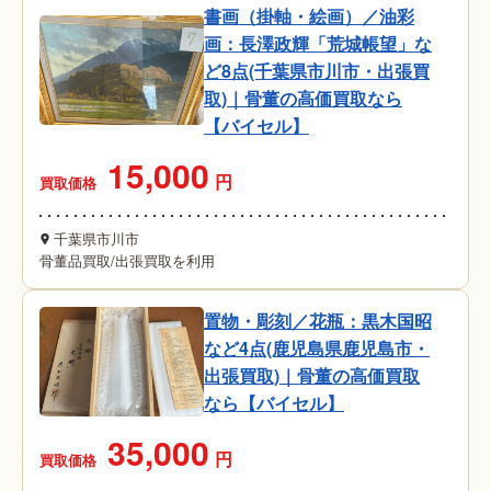
書画（掛軸・絵画）／油彩
画：長澤政輝「荒城帳望」な
ど8点(千葉県市川市・出張買
取)｜骨董の高価買取なら
【バイセル】
15,000
円
買取価格
千葉県市川市
骨董品買取
/
出張買取を利用
置物・彫刻／花瓶：黒木国昭
など4点(鹿児島県鹿児島市・
出張買取)｜骨董の高価買取
なら【バイセル】
35,000
円
買取価格