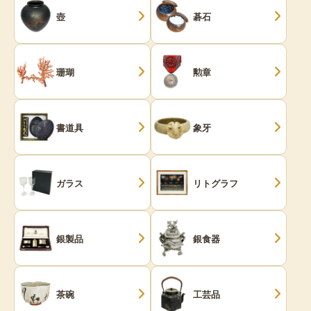
壺
碁石
珊瑚
勲章
書道具
象牙
ガラス
リトグラフ
銀製品
銀食器
茶碗
工芸品