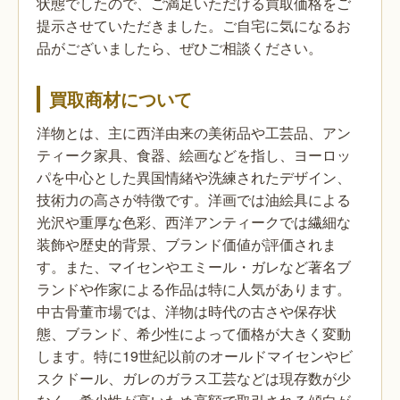
状態でしたので、ご満足いただける買取価格をご
提示させていただきました。ご自宅に気になるお
品がございましたら、ぜひご相談ください。
買取商材について
洋物とは、主に西洋由来の美術品や工芸品、アン
ティーク家具、食器、絵画などを指し、ヨーロッ
パを中心とした異国情緒や洗練されたデザイン、
技術力の高さが特徴です。洋画では油絵具による
光沢や重厚な色彩、西洋アンティークでは繊細な
装飾や歴史的背景、ブランド価値が評価されま
す。また、マイセンやエミール・ガレなど著名ブ
ランドや作家による作品は特に人気があります。
中古骨董市場では、洋物は時代の古さや保存状
態、ブランド、希少性によって価格が大きく変動
します。特に19世紀以前のオールドマイセンやビ
スクドール、ガレのガラス工芸などは現存数が少