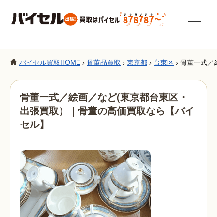
バイセル買取HOME
骨董品買取
東京都
台東区
骨董一式／
>
>
>
>
骨董一式／絵画／など(東京都台東区・
出張買取）｜骨董の高価買取なら【バイ
セル】