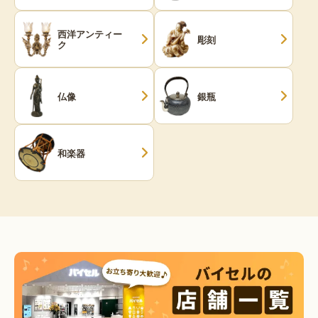
西洋アンティー
彫刻
ク
仏像
銀瓶
和楽器