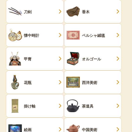
刀剣
香木
懐中時計
ペルシャ絨毯
甲冑
オルゴール
花瓶
西洋美術
掛け軸
茶道具
絵画
中国美術