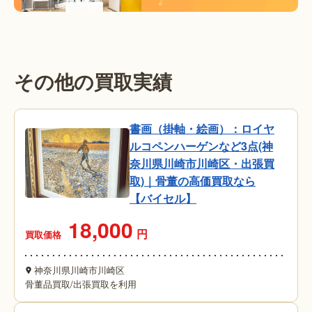
その他の買取実績
書画（掛軸・絵画）：ロイヤ
ルコペンハーゲンなど3点(神
奈川県川崎市川崎区・出張買
取)｜骨董の高価買取なら
【バイセル】
18,000
円
買取価格
神奈川県川崎市川崎区
骨董品買取
/
出張買取を利用