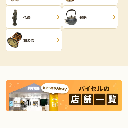
仏像
銀瓶
和楽器