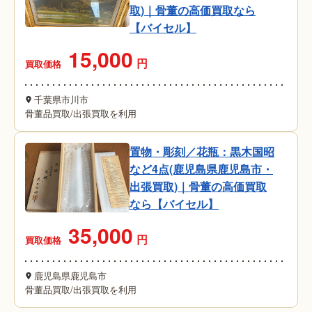
取)｜骨董の高価買取なら
【バイセル】
15,000
円
買取価格
千葉県市川市
骨董品買取
/
出張買取を利用
置物・彫刻／花瓶：黒木国昭
など4点(鹿児島県鹿児島市・
出張買取)｜骨董の高価買取
なら【バイセル】
35,000
円
買取価格
鹿児島県鹿児島市
骨董品買取
/
出張買取を利用