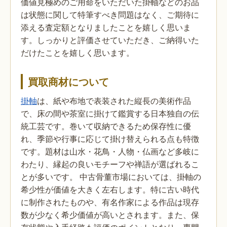
価値見極めのご用命をいただいた掛軸などのお品
は状態に関して特筆すべき問題はなく、ご期待に
添える査定額となりましたことを嬉しく思いま
す。しっかりと評価させていただき、ご納得いた
だけたことを嬉しく思います。
買取商材について
掛軸
は、紙や布地で表装された縦長の美術作品
で、床の間や茶室に掛けて鑑賞する日本独自の伝
統工芸です。巻いて収納できるため保存性に優
れ、季節や行事に応じて掛け替えられる点も特徴
です。題材は山水・花鳥・人物・仏画など多岐に
わたり、縁起の良いモチーフや禅語が選ばれるこ
とが多いです。
中古骨董市場においては、掛軸の
希少性が価値を大きく左右します。特に古い時代
に制作されたものや、有名作家による作品は現存
数が少なく希少価値が高いとされます。また、保