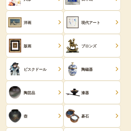
洋画
現代アート
版画
ブロンズ
ビスクドール
陶磁器
陶芸品
漆器
壺
碁石