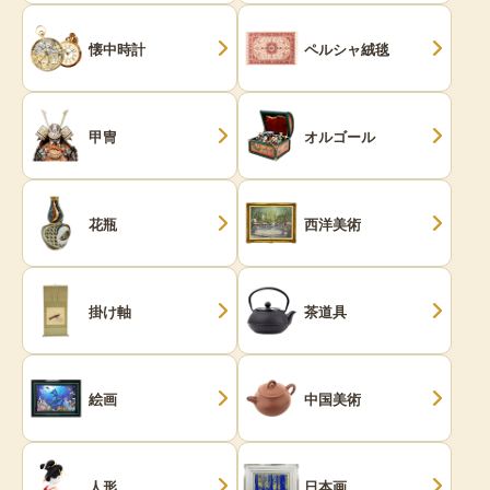
懐中時計
ペルシャ絨毯
甲冑
オルゴール
花瓶
西洋美術
掛け軸
茶道具
絵画
中国美術
人形
日本画