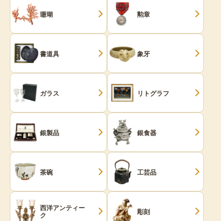
珊瑚
勲章
書道具
象牙
ガラス
リトグラフ
銀製品
銀食器
茶碗
工芸品
西洋アンティー
彫刻
ク