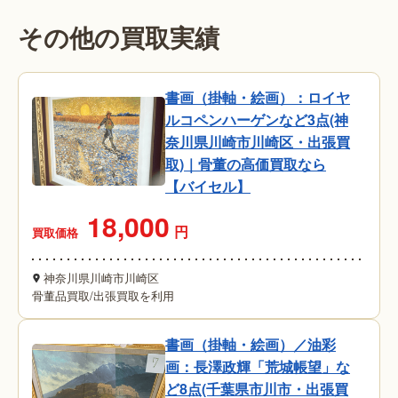
その他の買取実績
書画（掛軸・絵画）：ロイヤ
ルコペンハーゲンなど3点(神
奈川県川崎市川崎区・出張買
取)｜骨董の高価買取なら
【バイセル】
18,000
円
買取価格
神奈川県川崎市川崎区
骨董品買取
/
出張買取を利用
書画（掛軸・絵画）／油彩
画：長澤政輝「荒城帳望」な
ど8点(千葉県市川市・出張買