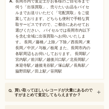
長岡市内で査定士がお客様のご自宅等まで
伺う「出張買取」、売りたいお品をバイセ
ルまでお送りいただく「宅配買取」をご提
案しております。どちらも便利で手軽な買
取サービスですので、ご都合にあわせてお
選びください。 バイセルでは長岡市内以下
を含む全域に出張買取へお伺いいたしま
す。 長岡／藤橋／上除／下除／西長岡／東
長岡／中沢／与板／栃尾 また、長岡市内の
各駅周辺もお伺いしております。 長岡駅／
宮内駅／前川駅／越後川口駅／北長岡駅／
来迎寺駅／越後滝谷駅／塚山駅／長鳥駅／
脇野田駅／田上駅／笹岡駅
買い取ってほしいレコードが大量にあるので
すがまとめて査定してもらえますか？