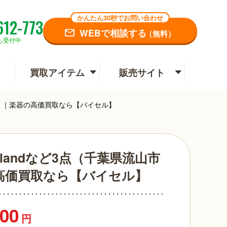
かんたん30秒でお問い合わせ
612-773
WEBで相談する
（無料）
も受付中
買取アイテム
販売サイト
取）｜楽器の高価買取なら【バイセル】
andなど3点（千葉県流山市
高価買取なら【バイセル】
500
円