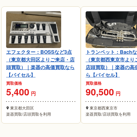
エフェクター：BOSSなど3点
トランペット：Bachな
（東京都大田区よりご来店・店
（東京都西東京市より
頭買取）｜楽器の高価買取なら
店頭買取）｜楽器の高
【バイセル】
ら【バイセル】
買取価格
買取価格
5,400
90,500
円
円
東京都大田区
東京都西東京市
楽器買取
/
店頭買取を利用
楽器買取
/
店頭買取を利用