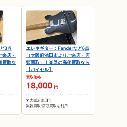
ど3点
エレキギター：Fenderなど6点
ご来店・
（大阪府池田市よりご来店・店
価買取な
頭買取）｜楽器の高価買取なら
【バイセル】
買取価格
18,000
円
大阪府池田市
楽器買取
/
店頭買取を利用