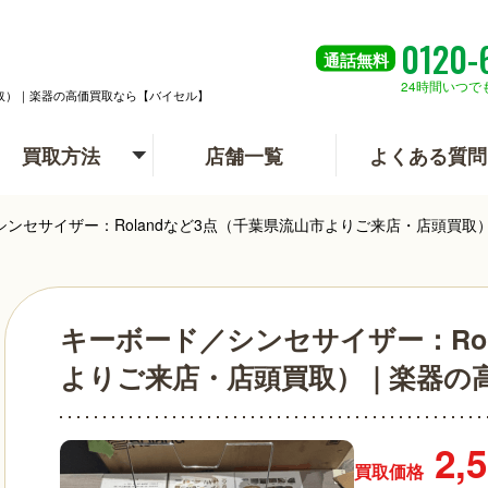
0120-
通話
無料
24時間いつで
買取）｜楽器の高価買取なら【バイセル】
買取方法
店舗一覧
よくある質問
シンセサイザー：Rolandなど3点（千葉県流山市よりご来店・店頭買
キーボード／シンセサイザー：Rol
よりご来店・店頭買取）｜楽器の
2,
買取価格