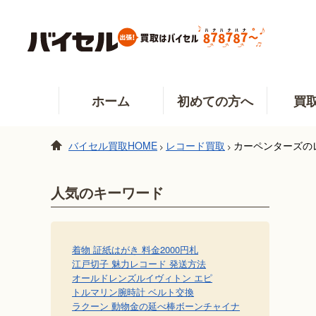
ホーム
初めての方へ
買
バイセル買取HOME
レコード買取
カーペンターズの
>
>
人気のキーワード
着物 証紙
はがき 料金
2000円札
江戸切子 魅力
レコード 発送方法
オールドレンズ
ルイヴィトン エピ
トルマリン
腕時計 ベルト交換
ラクーン 動物
金の延べ棒
ボーンチャイナ