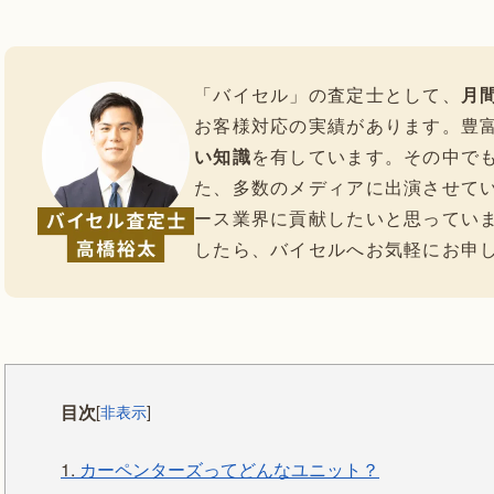
「バイセル」の査定士として、
月間
お客様対応の実績があります。豊
い知識
を有しています。その中で
た、多数のメディアに出演させて
ース業界に貢献したいと思ってい
したら、バイセルへお気軽にお申
目次
[
非表示
]
1.
カーペンターズってどんなユニット？