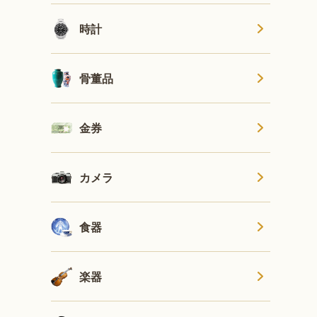
時計
骨董品
金券
カメラ
食器
楽器