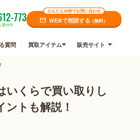
かんたん30秒でお問い合わせ
612-773
WEBで相談する
（無料）
も受付中
る質問
買取アイテム
販売サイト
！
はいくらで買い取りし
イントも解説！