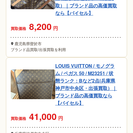
取）｜ブランド品の高価買取
なら【バイセル】
8,200
円
買取価格
鹿児島県曽於市
ブランド品買取
/
出張買取を利用
LOUIS VUITTON / モノグラ
ム / ペガス 50 / M23251 / 状
態ランク：Bなど2点(兵庫県
神戸市中央区・出張買取）｜
ブランド品の高価買取なら
【バイセル】
41,000
円
買取価格