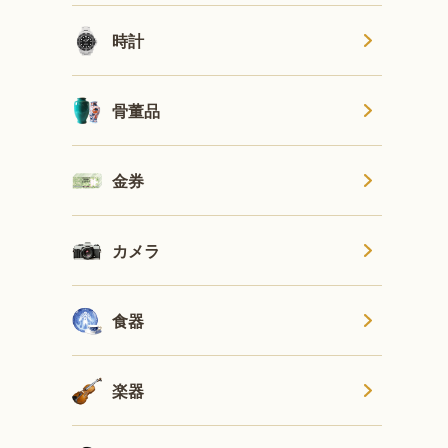
時計
骨董品
金券
カメラ
食器
楽器