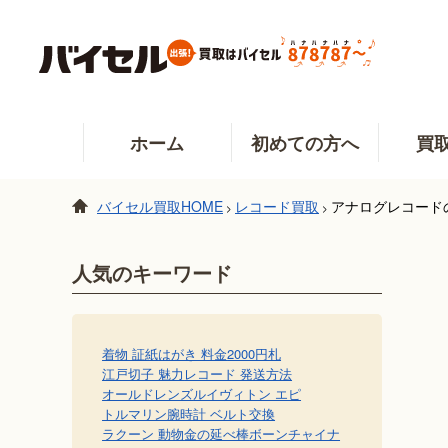
ホーム
初めての方へ
買
バイセル買取HOME
レコード買取
アナログレコード
>
>
人気のキーワード
着物 証紙
はがき 料金
2000円札
江戸切子 魅力
レコード 発送方法
オールドレンズ
ルイヴィトン エピ
トルマリン
腕時計 ベルト交換
ラクーン 動物
金の延べ棒
ボーンチャイナ