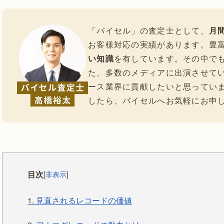
「バイセル」の査定士として、
月間
お客様対応の実績があります。豊
い知識
を有しています。その中で
た、多数のメディアに出演させて
ース業界に貢献したいと思ってい
したら、バイセルへお気軽にお申
目次
[
非表示
]
1.
見直されるレコードの価値