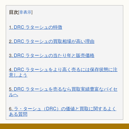
目次
[
非表示
]
1.
DRC ラターシュの特徴
2.
DRC ラターシュの買取相場が高い理由
3.
DRC ラターシュの当たり年と販売価格
4.
DRC ラターシュをより高く売るには保存状態に注
意しよう
5.
DRC ラターシュを売るなら買取実績豊富なバイセ
ルへ
6.
ラ・ターシュ（DRC）の価値と買取に関するよく
ある質問