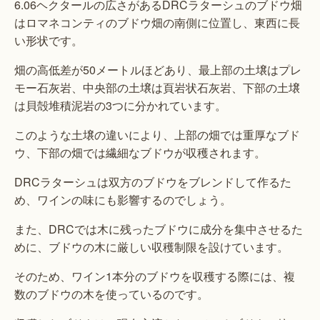
6.06ヘクタールの広さがあるDRCラターシュのブドウ畑
はロマネコンティのブドウ畑の南側に位置し、東西に長
い形状です。
畑の高低差が50メートルほどあり、最上部の土壌はプレ
モー石灰岩、中央部の土壌は頁岩状石灰岩、下部の土壌
は貝殻堆積泥岩の3つに分かれています。
このような土壌の違いにより、上部の畑では重厚なブド
ウ、下部の畑では繊細なブドウが収穫されます。
DRCラターシュは双方のブドウをブレンドして作るた
め、ワインの味にも影響するのでしょう。
また、DRCでは木に残ったブドウに成分を集中させるた
めに、ブドウの木に厳しい収穫制限を設けています。
そのため、ワイン1本分のブドウを収穫する際には、複
数のブドウの木を使っているのです。