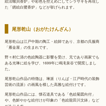
絵法螺貝香炉」や彩色を控えめにしてシラサギを再現し
た「銹絵白鷺香炉」などが挙げられます。
尾形乾山（おがたけんざん）
尾形乾山は江戸中期の陶工・絵師であり、京都の呉服商
「雁金屋」の生まれです。
野々村仁清の色絵陶器に影響を受け、兄であり画家でも
ある光琳に絵を学び、1699年に鳴滝泉谷で開窯しまし
た。
尾形乾山作品の特徴は、琳派（りんぱ・江戸時代の装飾
芸術の流派）の画風を模した高雅な絵付けです。
尾形乾山作品には、懐石道具である「色絵菊図向付」
や、色鮮やかな絵付けが印象の「色絵龍田川文鉢」など
があります。