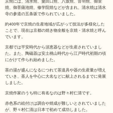
京焼には、清水焼、粟田口焼、八坂焼、音羽焼、御室
焼、御菩薩池焼、修学院焼などが含まれ、清水焼は清水
寺の参道の五条坂で作られていました。
約400年で京焼の生産地域が広がって技法が多様化した
ことで、現在は京都の焼き物全般を京焼・清水焼と呼ん
でいます。
京都では平安時代から須恵器などが生産されていまし
た。また、陶磁器は安土桃山時代から江戸時代初期の頃
にかけて作られ始めました。
茶の湯が盛んになるにつれて茶道具や器の生産量が増え
ていき、茶人を中心に大名などに献上されるまでに発展
しました。
京焼作家のうち特に有名なのは野々村仁清です。
赤色系の絵付けは調合や焼成が難しいとされていました
が、野々村仁清は日本で初めて成功しました。