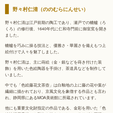
野々村仁清（ののむらにんせい）
野々村仁清は江戸前期の陶工であり、瀬戸での轆轤（ろ
くろ）の修行後、1640年代に仁和寺門前に御室窯を開き
ました。
轆轤を巧みに操る技法と、優雅さ・華麗さを備えもつ上
絵付けで人々を魅了しました。
野々村仁清は、主に蒔絵（金・銀などを蒔き付けた装
飾）を用いた色絵陶器を手掛け、茶道具などを制作して
いました。
中でも「色絵藤花文茶壺」は白釉地の上に藤の花や葉が
繊細に描かれており、京風文化を象徴する作品とも言わ
れ、静岡県にあるMOA美術館に所蔵されています。
他にも重要文化財指定の作品である、金彩を用いた「色