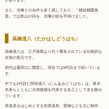
また、光琳との合作も多く残しており、「銹絵鶴図角
皿」では乾山が詩を、光琳が絵を手掛けました。
高橋道八（たかはしどうはち）
高橋道八は、江戸後期より代々襲名されている伝統的な
京焼の窯元です。
初代は粟田口に開窯し、現在では9代目まで続いていま
す。
中でも2代目仁阿弥道八（にんあみどうはち）は、青木
木米らとともに京焼後期を代表する名工として名を馳せ
ています。
茶道具をはじめとする煎茶道具、置物などを主に制作