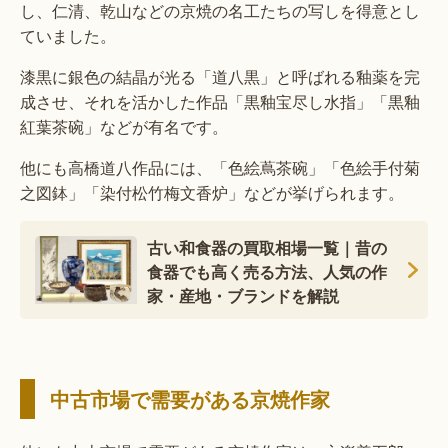
し、仁清、乾山などの京焼の名工たちの写しを得意とし
ていました。
漆黒に銀色の結晶が光る「道八黒」と呼ばれる釉薬を完
成させ、それを活かした作品「黒釉宝尽し水指」「黒釉
紅葉茶碗」などが有名です。
他にも高橋道八作品には、「色絵蔦茶碗」「色絵手付菊
之図鉢」「染付松竹梅文香炉」などが挙げられます。
古い和食器の買取相場一覧｜昔の
食器でも高く売る方法、人気の作
家・産地・ブランドを解説
中古市場で需要がある京焼作家