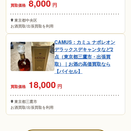
8,000
円
買取価格
東京都中央区
お酒買取
/
出張買取を利用
CAMUS：カミュ ナポレオン
デラックスデキャンタなど2
点（東京都三鷹市・出張買
取）｜お酒の高価買取なら
【バイセル】
18,000
円
買取価格
東京都三鷹市
お酒買取
/
出張買取を利用