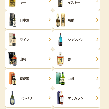
キー
イスキー
日本酒
焼酎
ワイン
シャンパン
山崎
響
森伊蔵
白州
ドンペリ
マッカラン