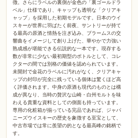
徴。さらにラベルの裏側が金色の「裏ゴールドラ
ベル」仕様であり、キャップも透明な「クリアキ
ャップ」を採用した初期モデルです。日本のウイ
スキーが世界に羽ばたく前夜、サントリーが持て
る最高の原酒と情熱を注ぎ込み、ブラームスの交
響曲をイメージして創り上げた、華やかで力強い
熟成感が堪能できる伝説的な一本です。現存する
数が非常に少ない最初期型のボトルとして、コレ
クターの間では別格の価値を認められています。
未開封で金花のラベルに汚れがなく、クリアキャ
ップの封印が完全に残っている個体は驚くほど高
く評価されます。中身の原酒も現代のものとは構
成が異なり、当時の贅沢な山崎・白州モルトを味
わえる貴重な資料としての側面も持っています。
専用の化粧箱が揃っている完品であれば、ジャパ
ニーズウイスキーの歴史を象徴する至宝として、
中古市場では常に羨望の的となる最高峰の銘柄で
す。