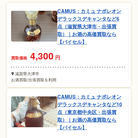
CAMUS：カミュ ナポレオン
デラックスデキャンタなど6
点（滋賀県大津市・出張買
取）｜お酒の高価買取なら
【バイセル】
4,300
円
買取価格
滋賀県大津市
お酒買取
/
出張買取を利用
CAMUS：カミュ ナポレオン
デラックスデキャンタなど10
点（東京都中央区・出張買
取）｜お酒の高価買取なら
【バイセル】