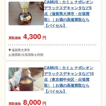
CAMUS：カミュ ナポレオン
デラックスデキャンタなど6
点（滋賀県大津市・出張買
取）｜お酒の高価買取なら
【バイセル】
4,300
円
買取価格
滋賀県大津市
お酒買取
/
出張買取を利用
CAMUS：カミュ ナポレオン
デラックスデキャンタなど10
点（東京都中央区・出張買
取）｜お酒の高価買取なら
【バイセル】
8,000
円
買取価格