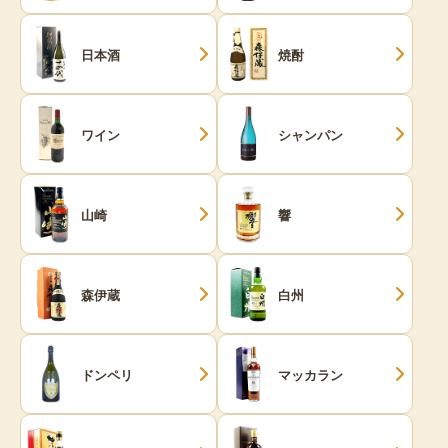
日本酒
焼酎
ワイン
シャンパン
山崎
響
森伊蔵
白州
ドンペリ
マッカラン