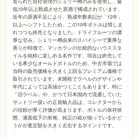
造られた自社管理のシェリー樽のみを使用し、最
低10年以上熟成させた原酒で構成されています。
近年の原酒不足により、熟成年数表記が「12年」
以上へシフトしたため、この10年ボトルは惜しま
れつつも終売となりました。ドライフルーツの濃
厚な甘み、シェリー樽由来のスパイシーで重厚な
香りが特徴で、マッカランの伝統的なハウススタ
イルを純粋に楽しめる名作です。現在は終売して
いる希少なオールドボトルのため、中古市場では
当時の販売価格を大きく上回るプレミアム価格で
取引されています。未開栓でラベルのデザインや
年代によっては高値がつくこともあります。特に
「旧ラベル」や、かつて日本国内で流通していた
サントリー扱いの正規輸入品は、コレクターから
の信頼が厚く評価が高まります。ボトルの保存状
態、液面低下の有無、純正の箱が揃っているかど
うかが査定額を大きく左右するポイントです。