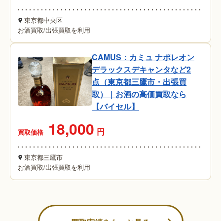
東京都中央区
お酒買取
/
出張買取を利用
CAMUS：カミュ ナポレオン
デラックスデキャンタなど2
点（東京都三鷹市・出張買
取）｜お酒の高価買取なら
【バイセル】
18,000
円
買取価格
東京都三鷹市
お酒買取
/
出張買取を利用