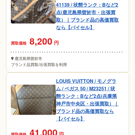
41139 / 状態ランク：Bなど2
点(鹿児島県曽於市・出張買
取）｜ブランド品の高価買取
なら【バイセル】
8,200
円
買取価格
鹿児島県曽於市
ブランド品買取
/
出張買取を利用
LOUIS VUITTON / モノグラ
ム / ペガス 50 / M23251 / 状
態ランク：Bなど2点(兵庫県
神戸市中央区・出張買取）｜
ブランド品の高価買取なら
【バイセル】
41,000
円
買取価格