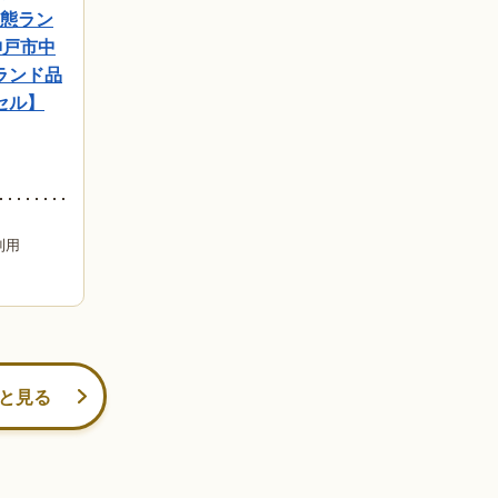
 状態ラン
神戸市中
ランド品
セル】
利用
と見る