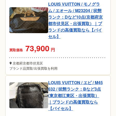
LOUIS VUITTON / モノグラ
ム / エオール / M23204 / 状態
ランク：Dなど10点(京都府京
都市伏見区・出張買取）｜ブ
ランドの高価買取なら【バイ
セル】
73,900
円
買取価格
京都府京都市伏見区
ブランド品買取
/
出張買取を利用
LOUIS VUITTON / エピ / M45
632 / 状態ランク：Bなど3点
(東京都江東区・出張買取）
｜ブランドの高価買取なら
【バイセル】