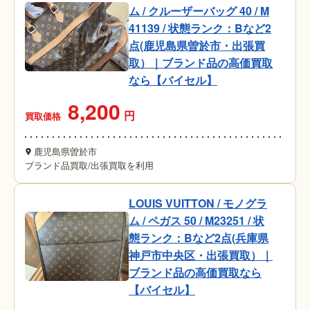
ム / クルーザーバッグ 40 / M
41139 / 状態ランク：Bなど2
点(鹿児島県曽於市・出張買
取）｜ブランド品の高価買取
なら【バイセル】
8,200
円
買取価格
鹿児島県曽於市
ブランド品買取
/
出張買取を利用
LOUIS VUITTON / モノグラ
ム / ペガス 50 / M23251 / 状
態ランク：Bなど2点(兵庫県
神戸市中央区・出張買取）｜
ブランド品の高価買取なら
【バイセル】