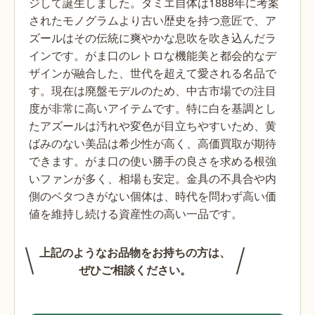
ジして誕生しました。ダミエ自体は1888年に考案
されたモノグラムより古い歴史を持つ意匠で、ア
ズールはその伝統に爽やかな息吹を吹き込んだラ
インです。がま口のレトロな機能美と都会的なデ
ザインが融合した、世代を超えて愛される名品で
す。現在は廃盤モデルのため、中古市場での注目
度が非常に高いアイテムです。特に白を基調とし
たアズールは汚れや変色が目立ちやすいため、黄
ばみのない美品は希少性が高く、高価買取が期待
できます。がま口の使い勝手の良さを求める根強
いファンが多く、相場も安定。金具の不具合や内
側のベタつきがない個体は、時代を問わず高い価
値を維持し続ける資産性の高い一品です。
上記のようなお品物をお持ちの方は、
ぜひご相談ください。