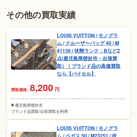
その他の買取実績
LOUIS VUITTON / モノグラ
ム / クルーザーバッグ 40 / M
41139 / 状態ランク：Bなど2
点(鹿児島県曽於市・出張買
取）｜ブランド品の高価買取
なら【バイセル】
8,200
円
買取価格
鹿児島県曽於市
ブランド品買取
/
出張買取を利用
LOUIS VUITTON / モノグラ
ム / ペガス 50 / M23251 / 状