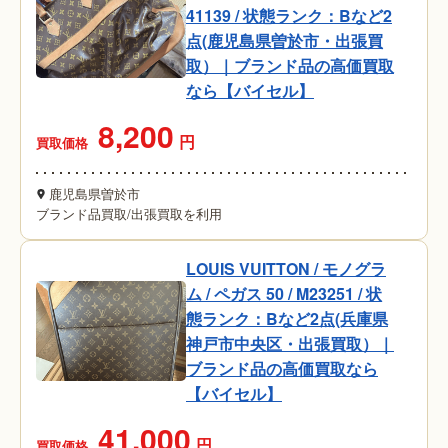
41139 / 状態ランク：Bなど2
点(鹿児島県曽於市・出張買
取）｜ブランド品の高価買取
なら【バイセル】
8,200
円
買取価格
鹿児島県曽於市
ブランド品買取
/
出張買取を利用
LOUIS VUITTON / モノグラ
ム / ペガス 50 / M23251 / 状
態ランク：Bなど2点(兵庫県
神戸市中央区・出張買取）｜
ブランド品の高価買取なら
【バイセル】
41,000
円
買取価格