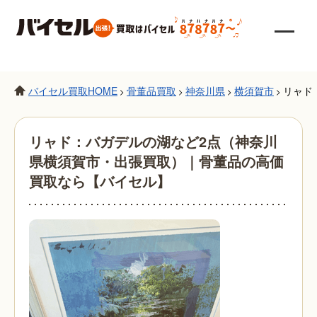
バイセル買取HOME
骨董品買取
神奈川県
横須賀市
リャド
>
>
>
>
リャド：バガデルの湖など2点（神奈川
県横須賀市・出張買取）｜骨董品の高価
買取なら【バイセル】