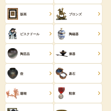
版画
ブロンズ
ビスクドール
陶磁器
陶芸品
漆器
壺
碁石
珊瑚
勲章