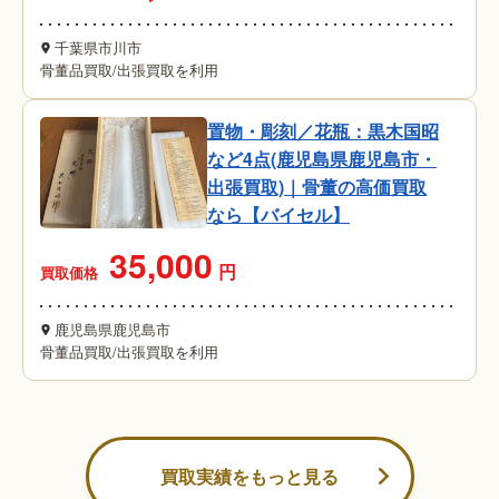
千葉県市川市
骨董品買取
/
出張買取を利用
置物・彫刻／花瓶：黒木国昭
など4点(鹿児島県鹿児島市・
出張買取)｜骨董の高価買取
なら【バイセル】
35,000
円
買取価格
鹿児島県鹿児島市
骨董品買取
/
出張買取を利用
買取実績をもっと見る