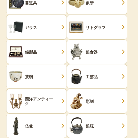
書道具
象牙
ガラス
リトグラフ
銀製品
銀食器
茶碗
工芸品
西洋アンティー
彫刻
ク
仏像
銀瓶