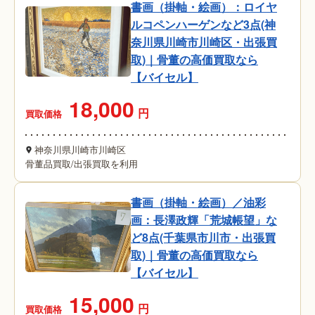
書画（掛軸・絵画）：ロイヤ
ルコペンハーゲンなど3点(神
奈川県川崎市川崎区・出張買
取)｜骨董の高価買取なら
【バイセル】
18,000
円
買取価格
神奈川県川崎市川崎区
骨董品買取
/
出張買取を利用
書画（掛軸・絵画）／油彩
画：長澤政輝「荒城帳望」な
ど8点(千葉県市川市・出張買
取)｜骨董の高価買取なら
【バイセル】
15,000
円
買取価格