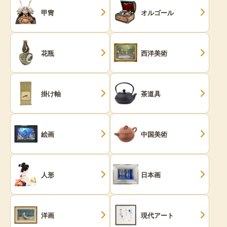
甲冑
オルゴール
花瓶
西洋美術
掛け軸
茶道具
絵画
中国美術
人形
日本画
洋画
現代アート