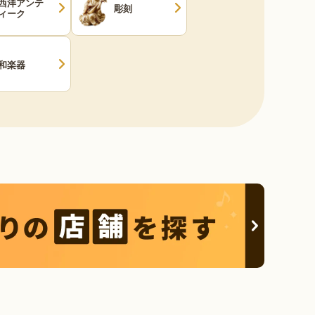
西洋アンテ
彫刻
ィーク
和楽器