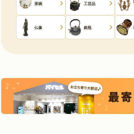
茶碗
工芸品
仏像
銀瓶