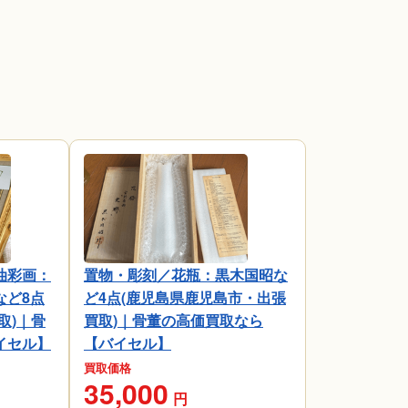
油彩画：
置物・彫刻／花瓶：黒木国昭な
など8点
ど4点(鹿児島県鹿児島市・出張
取)｜骨
買取)｜骨董の高価買取なら
イセル】
【バイセル】
買取価格
35,000
円