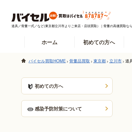
道具／骨董一式／など(東京都立川市よりご来店・店頭買取）｜骨董の高価買取な
ホーム
初めての方へ
バイセル買取HOME
骨董品買取
東京都
立川市
道
>
>
>
>
初めての方へ
感染予防対策について