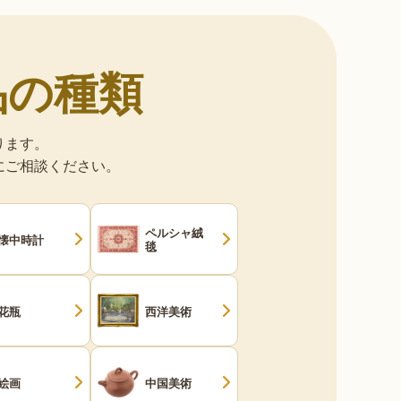
品の種類
ります。
にご相談ください。
ペルシャ絨
懐中時計
毯
花瓶
西洋美術
絵画
中国美術