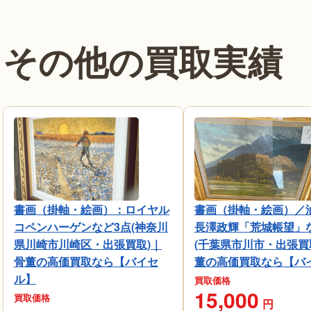
その他の買取実績
書画（掛軸・絵画）：ロイヤル
書画（掛軸・絵画）／
コペンハーゲンなど3点(神奈川
長澤政輝「荒城帳望」
県川崎市川崎区・出張買取)｜
(千葉県市川市・出張買
骨董の高価買取なら【バイセ
董の高価買取なら【バ
ル】
買取価格
15,000
買取価格
円