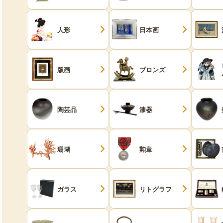
人形
日本画
版画
ブロンズ
陶芸品
漆器
珊瑚
勲章
ガラス
リトグラフ