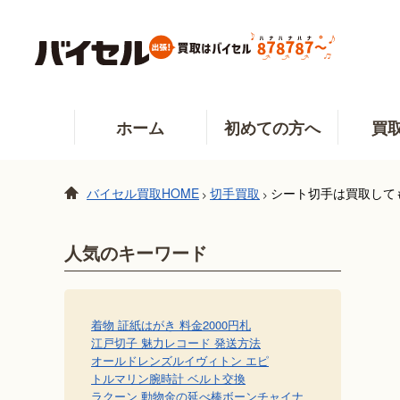
ホーム
初めての方へ
買
バイセル買取HOME
切手買取
シート切手は買取して
>
>
人気のキーワード
着物 証紙
はがき 料金
2000円札
江戸切子 魅力
レコード 発送方法
オールドレンズ
ルイヴィトン エピ
トルマリン
腕時計 ベルト交換
ラクーン 動物
金の延べ棒
ボーンチャイナ