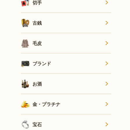
切手
古銭
毛皮
ブランド
お酒
金・プラチナ
宝石