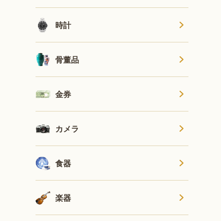
時計
骨董品
金券
カメラ
食器
楽器