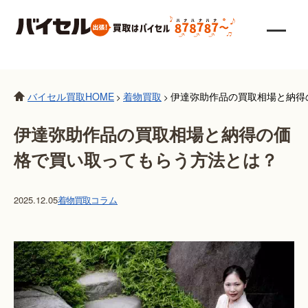
バイセル買取HOME
着物買取
伊達弥助作品の買取相場と納得
>
>
伊達弥助作品の買取相場と納得の価
格で買い取ってもらう方法とは？
2025.12.05
着物買取
コラム