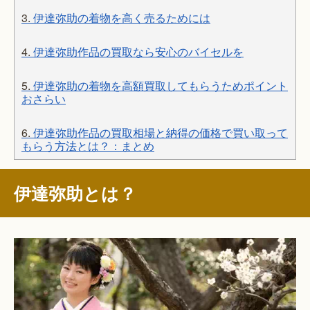
3.
伊達弥助の着物を高く売るためには
4.
伊達弥助作品の買取なら安心のバイセルを
5.
伊達弥助の着物を高額買取してもらうためポイント
おさらい
6.
伊達弥助作品の買取相場と納得の価格で買い取って
もらう方法とは？：まとめ
伊達弥助とは？