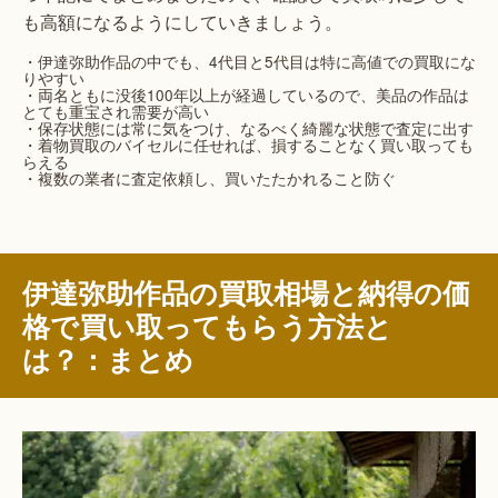
も高額になるようにしていきましょう。
・伊達弥助作品の中でも、4代目と5代目は特に高値での買取にな
りやすい
・両名ともに没後100年以上が経過しているので、美品の作品は
とても重宝され需要が高い
・保存状態には常に気をつけ、なるべく綺麗な状態で査定に出す
・着物買取のバイセルに任せれば、損することなく買い取っても
らえる
・複数の業者に査定依頼し、買いたたかれること防ぐ
伊達弥助作品の買取相場と納得の価
格で買い取ってもらう方法と
は？：まとめ