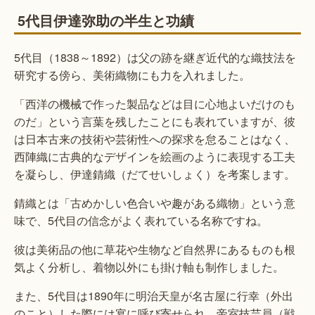
5代目伊達弥助の半生と功績
5代目（1838～1892）は父の跡を継ぎ近代的な織技法を
研究する傍ら、美術織物にも力を入れました。
「西洋の機械で作った製品などは目に心地よいだけのも
のだ」という言葉を残したことにも表れていますが、彼
は日本古来の技術や芸術性への探求を怠ることはなく、
西陣織に古典的なデザインを絵画のように表現する工夫
を凝らし、伊達錆織（だてせいしょく）を考案します。
錆織とは「古めかしい色合いや趣がある織物」という意
味で、5代目の信念がよく表れている名称ですね。
彼は美術品の他に草花や生物など自然界にあるものも根
気よく分析し、着物以外にも掛け軸も制作しました。
また、5代目は1890年に明治天皇が名古屋に行幸（外出
のこと）した際には宴に呼び寄せられ、帝室技芸員（戦