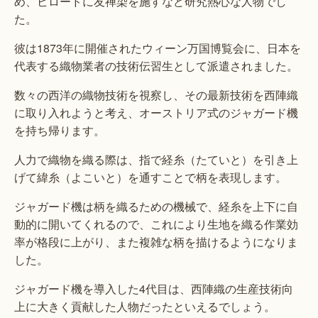
め、ビロードに友禅染を施すなど研究熱心な人物でし
た。
彼は1873年に開催されたウィーン万国博覧会に、日本を
代表する織物業者の技術伝習生として派遣されました。
数々の西洋の織物技術を視察し、その最新技術を西陣織
に取り入れようと考え、オーストリア式のジャガード機
を持ち帰ります。
人力で織物を織る際は、指で経糸（たていと）を引き上
げて緯糸（よこいと）を通すことで柄を表現します。
ジャガード機は柄を織るための機械で、経糸を上下に自
動的に開いてくれるので、これにより生地を織る作業効
率が格段に上がり、また複雑な柄を描けるようになりま
した。
ジャガード機を導入した4代目は、西陣織の生産技術向
上に大きく貢献した人物だったといえるでしょう。