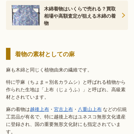
木綿着物はいくらで売れる？買取
相場や高額査定が狙える木綿の着
物
着物の素材としての麻
麻も木綿と同じく植物由来の繊維です。
特に苧麻（ちょま＝別名カラムシ）と呼ばれる植物から
作られた生地は「上布（じょうふ）」と呼ばれ、高級素
材とされています。
麻の着物は
越後上布
・
宮古上布
・
八重山上布
などの伝統
工芸品が有名で、特に越後上布はユネスコ無形文化遺産
に登録され、国の重要無形文化財にも指定されていま
す。