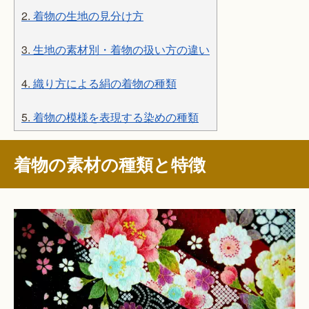
2.
着物の生地の見分け方
3.
生地の素材別・着物の扱い方の違い
4.
織り方による絹の着物の種類
5.
着物の模様を表現する染めの種類
着物の素材の種類と特徴