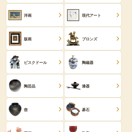
洋画
現代アート
版画
ブロンズ
ビスクドール
陶磁器
陶芸品
漆器
壺
碁石