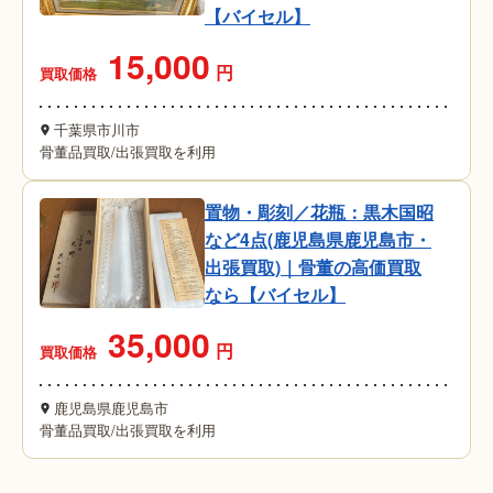
【バイセル】
15,000
円
買取価格
千葉県市川市
骨董品買取
/
出張買取を利用
置物・彫刻／花瓶：黒木国昭
など4点(鹿児島県鹿児島市・
出張買取)｜骨董の高価買取
なら【バイセル】
35,000
円
買取価格
鹿児島県鹿児島市
骨董品買取
/
出張買取を利用