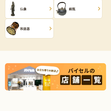
仏像
銀瓶
和楽器