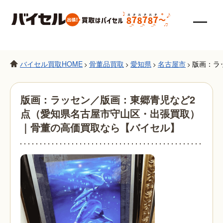
バイセル買取HOME
骨董品買取
愛知県
名古屋市
版画：ラ
>
>
>
>
版画：ラッセン／版画：東郷青児など2
点（愛知県名古屋市守山区・出張買取）
｜骨董の高価買取なら【バイセル】