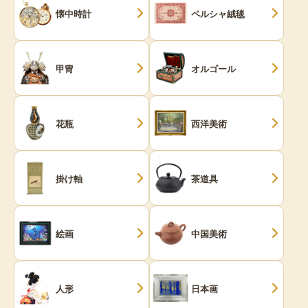
懐中時計
ペルシャ絨毯
甲冑
オルゴール
花瓶
西洋美術
掛け軸
茶道具
絵画
中国美術
人形
日本画