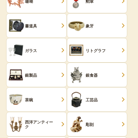
珊瑚
勲章
書道具
象牙
ガラス
リトグラフ
銀製品
銀食器
茶碗
工芸品
西洋アンティー
彫刻
ク