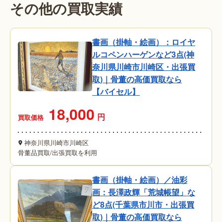
その他の買取実績
書画（掛軸・絵画）：ロイヤ
ルコペンハーゲンなど3点(神
奈川県川崎市川崎区・出張買
取)｜骨董の高価買取なら
【バイセル】
18,000
円
買取価格
神奈川県川崎市川崎区
骨董品買取
/
出張買取を利用
書画（掛軸・絵画）／油彩
画：長澤政輝「荒城帳望」な
ど8点(千葉県市川市・出張買
取)｜骨董の高価買取なら