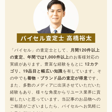
「バイセル」の査定士として、
月間120件以上
の査定、年間では1,000件以上
のお客様対応の
実績があります。豊富な経験をもとに
12カテ
ゴリ、19品目と幅広い知識
を有しています。そ
の中でも
着物・ブランド品の査定が得意
です。
また、多数のメディアに出演させていただいた
経験もあり、様々な角度からリユース業界に貢
献したいと思っています。当記事のお品物への
ご相談がございましたら、バイセルへお気軽に