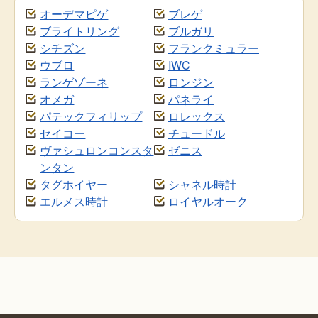
オーデマピゲ
ブレゲ
ブライトリング
ブルガリ
シチズン
フランクミュラー
ウブロ
IWC
ランゲゾーネ
ロンジン
オメガ
パネライ
パテックフィリップ
ロレックス
セイコー
チュードル
ヴァシュロンコンスタ
ゼニス
ンタン
タグホイヤー
シャネル時計
エルメス時計
ロイヤルオーク