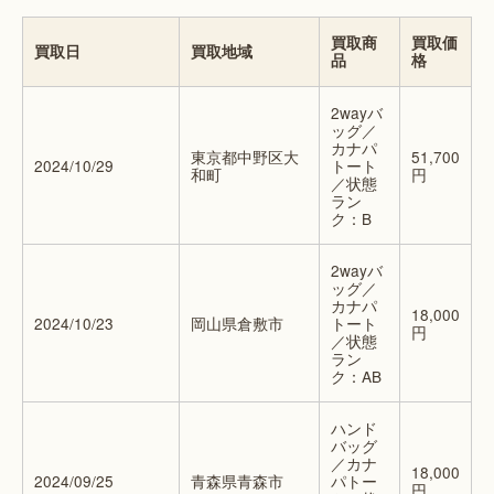
買取商
買取価
買取日
買取地域
品
格
2wayバ
ッグ／
カナパ
東京都中野区大
51,700
2024/10/29
トート
和町
円
／状態
ラン
ク：B
2wayバ
ッグ／
カナパ
18,000
2024/10/23
岡山県倉敷市
トート
円
／状態
ラン
ク：AB
ハンド
バッグ
／カナ
18,000
2024/09/25
青森県青森市
パトー
円