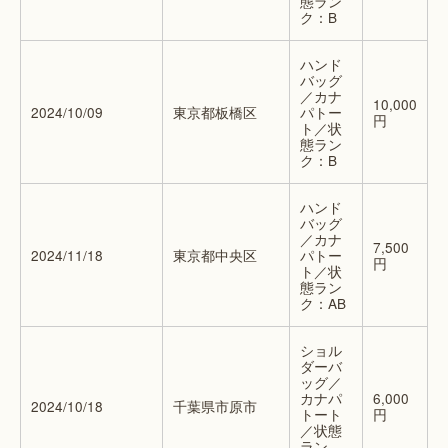
態ラン
ク：B
ハンド
バッグ
／カナ
10,000
2024/10/09
東京都板橋区
パトー
円
ト／状
態ラン
ク：B
ハンド
バッグ
／カナ
7,500
2024/11/18
東京都中央区
パトー
円
ト／状
態ラン
ク：AB
ショル
ダーバ
ッグ／
カナパ
6,000
2024/10/18
千葉県市原市
トート
円
／状態
ラン