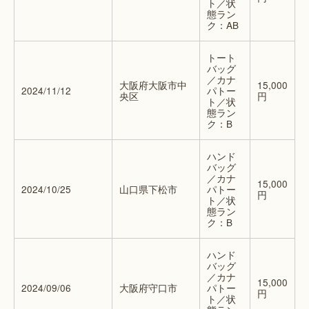
ト／状
態ラン
ク：AB
トート
バッグ
／カナ
大阪府大阪市中
15,000
2024/11/12
パトー
央区
円
ト／状
態ラン
ク：B
ハンド
バッグ
／カナ
15,000
2024/10/25
山口県下松市
パトー
円
ト／状
態ラン
ク：B
ハンド
バッグ
／カナ
15,000
2024/09/06
大阪府守口市
パトー
円
ト／状