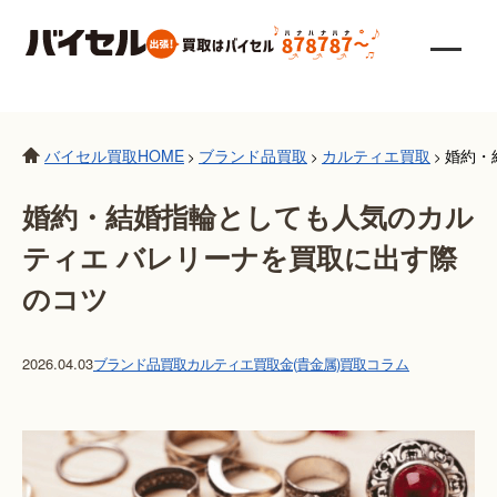
バイセル買取HOME
ブランド品買取
カルティエ買取
婚約・
>
>
>
婚約・結婚指輪としても人気のカル
ティエ バレリーナを買取に出す際
のコツ
2026.04.03
ブランド品買取
カルティエ買取
金(貴金属)買取
コラム