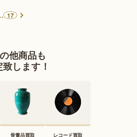
…
17
の他商品も
定致します！
骨董品買取
レコード買取