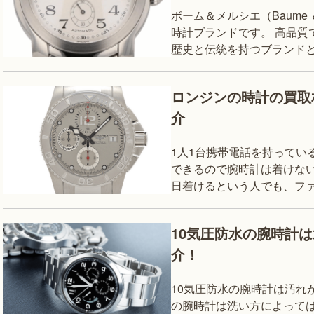
ボーム＆メルシエ（Baume ＆
時計ブランドです。 高品質
歴史と伝統を持つブランドとして知られて
その価格面から手を出しづ
ロンジンの時計の買取
介
1人1台携帯電話を持ってい
できるので腕時計は着けない
日着けるという人でも、フ
いのではないでしょうか。 
10気圧防水の腕時計
介！
10気圧防水の腕時計は汚れ
の腕時計は洗い方によって