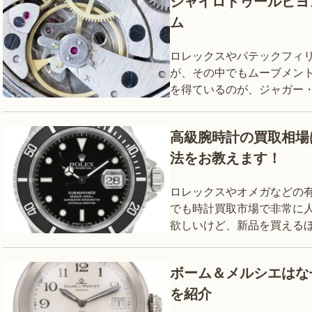
ジャイロトゥールビヨン
ム
ロレックスやパテックフィ
が、その中でもムーブメン
を得ているのが、ジャガー・
トの最高傑作との呼び声高
「ジャ
高級腕時計の買取相場
法をお教えます！
ロレックスやオメガなどの
でも時計買取市場で非常に人
欲しいけど、新品を買えるほ
がないので、中古品でも問題
ボーム＆メルシエはな
を紹介