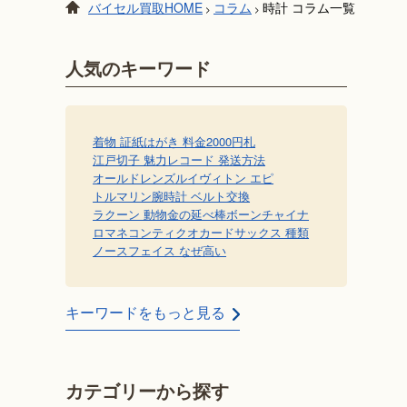
バイセル買取HOME
コラム
時計 コラム一覧
>
>
人気のキーワード
着物 証紙
はがき 料金
2000円札
江戸切子 魅力
レコード 発送方法
オールドレンズ
ルイヴィトン エピ
トルマリン
腕時計 ベルト交換
ラクーン 動物
金の延べ棒
ボーンチャイナ
ロマネコンティ
クオカード
サックス 種類
ノースフェイス なぜ高い
キーワードをもっと見る
カテゴリーから探す