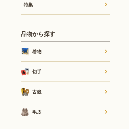
特集
品物から探す
着物
切手
古銭
毛皮