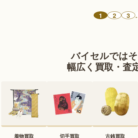
1
2
3
バイセルではそ
幅広く買取・査
着物買取
切手買取
古銭買取