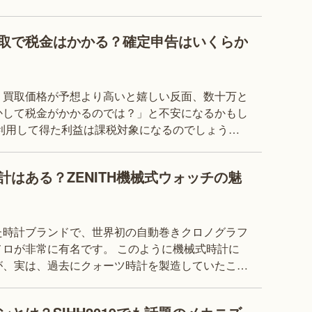
要が非常に高く、お品物の状態や付属品の有無を問
取で税金はかかる？確定申告はいくらか
、買取価格が予想より高いと嬉しい反面、数十万と
かして税金がかかるのでは？」と不安になるかもし
利用して得た利益は課税対象になるのでしょう
のようになっており、いくらから確定申告が必要
はある？ZENITH機械式ウォッチの魅
た時計ブランドで、世界初の自動巻きクロノグラフ
ロが非常に有名です。 このように機械式時計に
が、実は、過去にクォーツ時計を製造していたこと
があるのをご存じでしょうか？ この記事では、ゼニスの概要やクォーツ時計