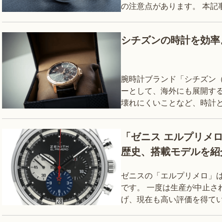
の注意点があります。 本記
しい洗い方、汚れが落ちない
シチズンの時計を効率
腕時計ブランド「シチズン（
ーとして、海外にも展開する
壊れにくいことなど、時計
波時計や光発電技術など新
「ゼニス エルプリメ
歴史、搭載モデルを紹
ゼニスの「エルプリメロ」
です。 一度は生産が中止さ
げ、現在も高い評価を得ています。 しかし、ゼニスの「エ
いて、名前は聞いたことあ