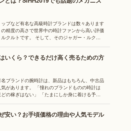
とは？SIHH2019でも話題のメカニズ
リップなど有名な高級時計ブランドは数々あります
トの精度の高さで世界中の時計ファンから高い評価
ルクルトです。 そして、そのジャガー・ルクル
い機構こそが、時計の歴史においても画期的な発明
はいくら？できるだけ高く売るための方
有名ブランドの腕時計は、新品はもちろん、中古品
気があります。 「憧れのブランドものの時計は
どの稼ぎはない」 「たまにしか身に着ける予定
ない」 このように思う人に中古品の需要があ
ぜ安い？お手頃価格の理由や人気モデル