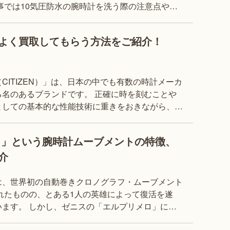
事では10気圧防水の腕時計を洗う際の注意点や正
場合の対処法などをご紹介します。 また、
よく買取してもらう方法をご紹介！
CITIZEN）」は、日本の中でも有数の時計メーカ
名のあるブランドです。 正確に時を刻むことや
としての基本的な性能技術に重きをおきながら、電
しい技術開発にも積極的に取り組むことで
ロ」という腕時計ムーブメントの特徴、
介
は、世界初の自動巻きクロノグラフ・ムーブメント
れたものの、とある1人の英雄によって復活を遂
ルプリメロ」につ
るけれど、詳しく知らないという方も多いのではな