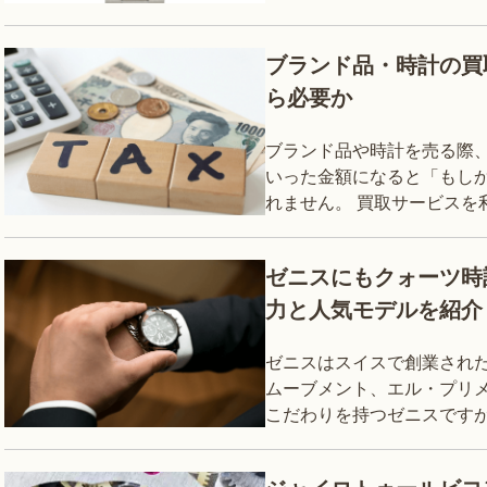
イトジャストは世界的に需
わず、
ブランド品・時計の買
ら必要か
ブランド品や時計を売る際
いった金額になると「もし
れません。 買取サービスを
か。 また、その仕組みはど
に
ゼニスにもクォーツ時計
力と人気モデルを紹介
ゼニスはスイスで創業され
ムーブメント、エル・プリメ
こだわりを持つゼニスです