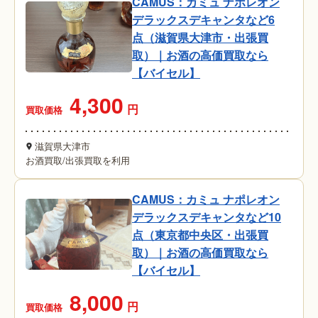
CAMUS：カミュ ナポレオン
デラックスデキャンタなど6
点（滋賀県大津市・出張買
取）｜お酒の高価買取なら
【バイセル】
4,300
円
買取価格
滋賀県大津市
お酒買取
/
出張買取を利用
CAMUS：カミュ ナポレオン
デラックスデキャンタなど10
点（東京都中央区・出張買
取）｜お酒の高価買取なら
【バイセル】
8,000
円
買取価格