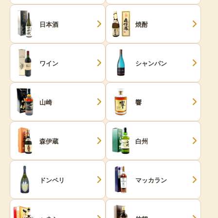
日本酒
焼酎
ワイン
シャンパン
山崎
響
森伊蔵
白州
ドンペリ
マッカラン