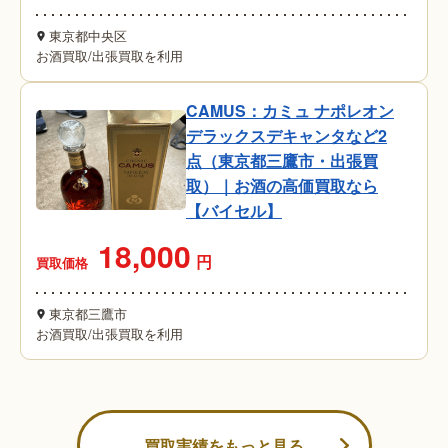
東京都中央区
お酒買取
/
出張買取を利用
CAMUS：カミュ ナポレオン
デラックスデキャンタなど2
点（東京都三鷹市・出張買
取）｜お酒の高価買取なら
【バイセル】
18,000
円
買取価格
東京都三鷹市
お酒買取
/
出張買取を利用
買取実績をもっと見る