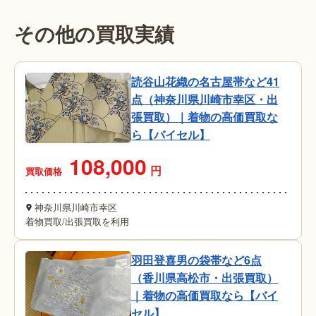
その他の買取実績
読谷山花織の名古屋帯など41
点（神奈川県川崎市幸区・出
張買取）｜着物の高価買取な
ら【バイセル】
108,000
円
買取価格
神奈川県川崎市幸区
着物買取
/
出張買取を利用
羽田登喜男の袋帯など6点
（香川県高松市・出張買取）
｜着物の高価買取なら【バイ
セル】