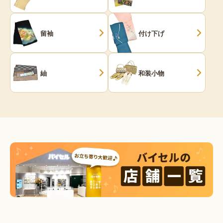
留袖
付け下げ
紬
和装小物