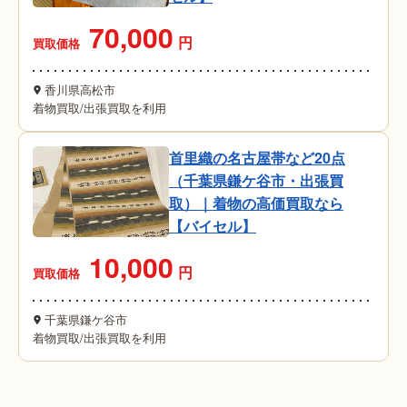
70,000
円
買取価格
香川県高松市
着物買取
/
出張買取を利用
首里織の名古屋帯など20点
（千葉県鎌ケ谷市・出張買
取）｜着物の高価買取なら
【バイセル】
10,000
円
買取価格
千葉県鎌ケ谷市
着物買取
/
出張買取を利用